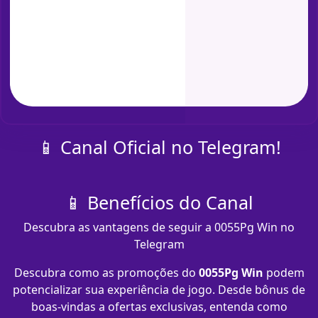
📱 Canal Oficial no Telegram!
📱 Benefícios do Canal
Descubra as vantagens de seguir a 0055Pg Win no
Telegram
Descubra como as promoções do
0055Pg Win
podem
potencializar sua experiência de jogo. Desde bônus de
boas-vindas a ofertas exclusivas, entenda como