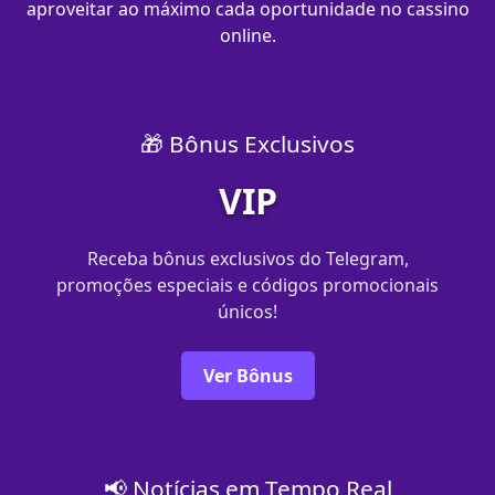
aproveitar ao máximo cada oportunidade no cassino
online.
🎁 Bônus Exclusivos
VIP
Receba bônus exclusivos do Telegram,
promoções especiais e códigos promocionais
únicos!
Ver Bônus
📢 Notícias em Tempo Real