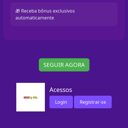
🎁 Receba bônus exclusivos
automaticamente
SEGUIR AGORA
Acessos
Login
Registrar-se