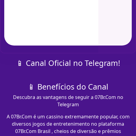
📱 Canal Oficial no Telegram!
📱 Benefícios do Canal
Descubra as vantagens de seguir a 07Br.Com no
Telegram
A 07Br.Com é um cassino extremamente popular, com
diversos jogos de entretenimento no plataforma
07Br.Com Brasil , cheios de diversão e prêmios