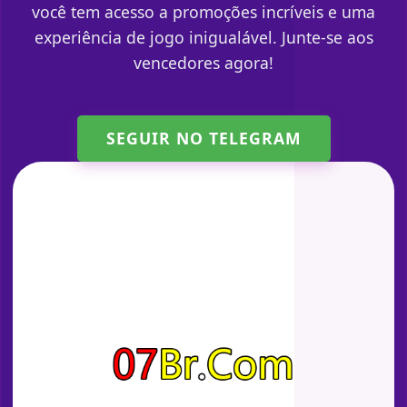
você tem acesso a promoções incríveis e uma
experiência de jogo inigualável. Junte-se aos
vencedores agora!
SEGUIR NO TELEGRAM