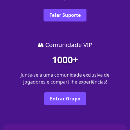
Falar Suporte
👥 Comunidade VIP
1000+
Junte-se a uma comunidade exclusiva de
jogadores e compartilhe experiências!
Entrar Grupo