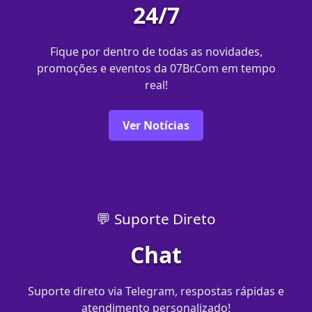
24/7
Fique por dentro de todas as novidades,
promoções e eventos da 07Br.Com em tempo
real!
Ver Notícias
💬 Suporte Direto
Chat
Suporte direto via Telegram, respostas rápidas e
atendimento personalizado!