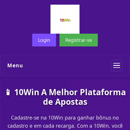
Login
Registrar-se
Menu
📱 10Win A Melhor Plataforma
de Apostas
Cadastre-se na 10Win para ganhar bônus no
cadastro e em cada recarga. Com a 10Win, você