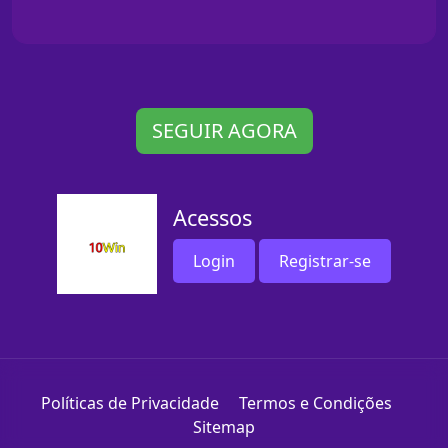
SEGUIR AGORA
Acessos
Login
Registrar-se
Políticas de Privacidade
Termos e Condições
Sitemap