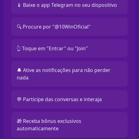
📱 Baixe o app Telegram no seu dispositivo
🔍 Procure por "@10WinOficial"
👆 Toque em "Entrar" ou "Join"
🔔 Ative as notificações para não perder
nada
💬 Participe das conversas e interaja
🎁 Receba bônus exclusivos
automaticamente