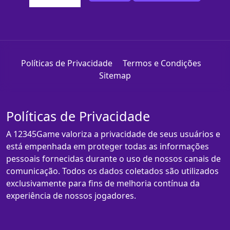
Políticas de Privacidade
Termos e Condições
Sitemap
Políticas de Privacidade
A 12345Game valoriza a privacidade de seus usuários e
está empenhada em proteger todas as informações
pessoais fornecidas durante o uso de nossos canais de
comunicação. Todos os dados coletados são utilizados
exclusivamente para fins de melhoria contínua da
experiência de nossos jogadores.