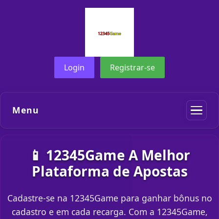
Login
Registrar-se
Menu
📱 12345Game A Melhor
Plataforma de Apostas
Cadastre-se na 12345Game para ganhar bônus no
cadastro e em cada recarga. Com a 12345Game,