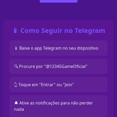
📱 Como Seguir no Telegram
📱 Baixe o app Telegram no seu dispositivo
🔍 Procure por "@12345GameOficial"
👆 Toque em "Entrar" ou "Join"
🔔 Ative as notificações para não perder
nada