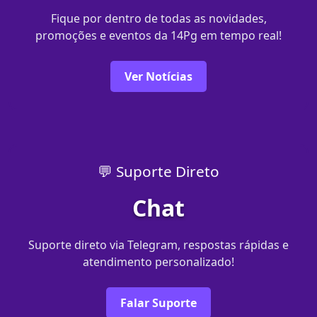
Fique por dentro de todas as novidades,
promoções e eventos da 14Pg em tempo real!
Ver Notícias
💬 Suporte Direto
Chat
Suporte direto via Telegram, respostas rápidas e
atendimento personalizado!
Falar Suporte