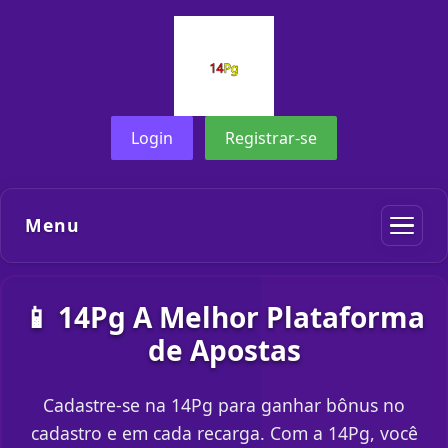
Login
Registrar-se
Menu
📱 14Pg A Melhor Plataforma
de Apostas
Cadastre-se na 14Pg para ganhar bônus no
cadastro e em cada recarga. Com a 14Pg, você