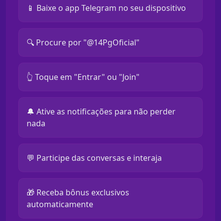
📱 Baixe o app Telegram no seu dispositivo
🔍 Procure por "@14PgOficial"
👆 Toque em "Entrar" ou "Join"
🔔 Ative as notificações para não perder
nada
💬 Participe das conversas e interaja
🎁 Receba bônus exclusivos
automaticamente