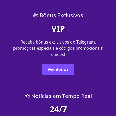
🎁 Bônus Exclusivos
VIP
Receba bônus exclusivos do Telegram,
promoções especiais e códigos promocionais
únicos!
Ver Bônus
📢 Notícias em Tempo Real
24/7