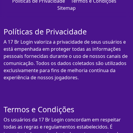
Políticas de Privacidade
Termos e Condições
Sitemap
Políticas de Privacidade
A 17 Br Login valoriza a privacidade de seus usuários e
está empenhada em proteger todas as informações
pessoais fornecidas durante o uso de nossos canais de
comunicação. Todos os dados coletados são utilizados
exclusivamente para fins de melhoria contínua da
experiência de nossos jogadores.
Termos e Condições
Os usuários da 17 Br Login concordam em respeitar
todas as regras e regulamentos estabelecidos. É