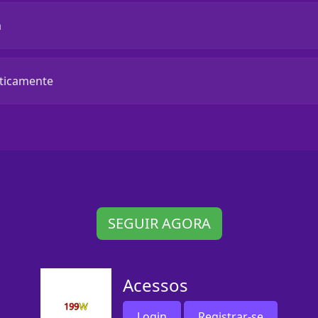
a
aticamente
SEGUIR AGORA
Acessos
Login
Registrar-se