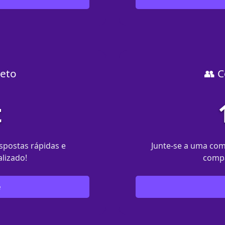
reto
👥 
t
espostas rápidas e
Junte-se a uma com
lizado!
compa
e