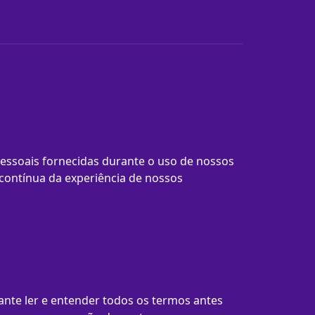
essoais fornecidas durante o uso de nossos
 contínua da experiência de nossos
nte ler e entender todos os termos antes