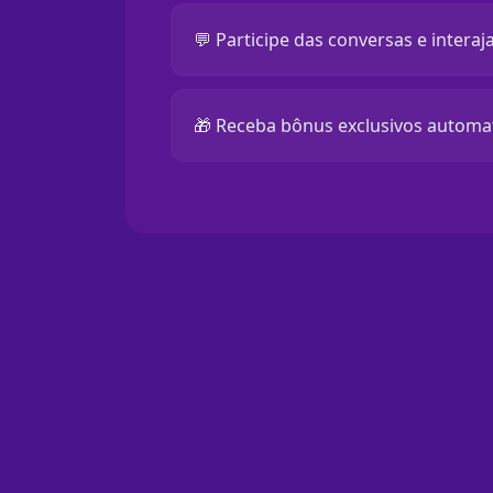
💬 Participe das conversas e interaj
🎁 Receba bônus exclusivos autom