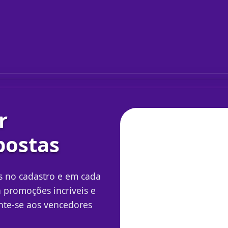
r
postas
 no cadastro e em cada
 promoções incríveis e
unte-se aos vencedores