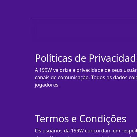
Políticas de Privacida
A 199W valoriza a privacidade de seus usu
canais de comunicação. Todos os dados cole
jogadores.
Termos e Condições
Os usuários da 199W concordam em respeita