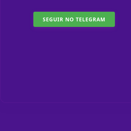
SEGUIR NO TELEGRAM