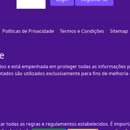
Políticas de Privacidade
Termos e Condições
Sitemap
de
ários e está empenhada em proteger todas as informações p
tados são utilizados exclusivamente para fins de melhoria
r todas as regras e regulamentos estabelecidos. É importa