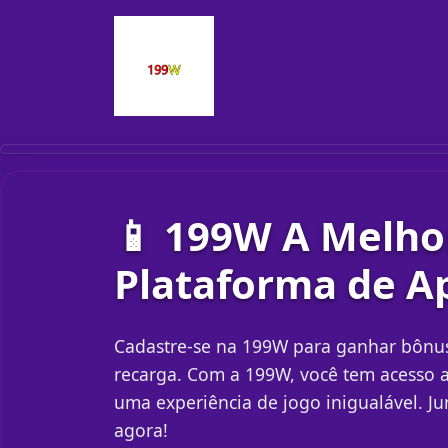
📱 199W A Melho
Plataforma de A
Cadastre-se na 199W para ganhar bônus
recarga. Com a 199W, você tem acesso a
uma experiência de jogo inigualável. J
agora!