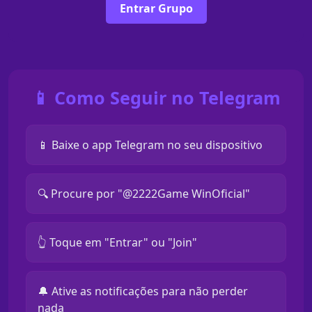
Entrar Grupo
📱 Como Seguir no Telegram
📱 Baixe o app Telegram no seu dispositivo
🔍 Procure por "@2222Game WinOficial"
👆 Toque em "Entrar" ou "Join"
🔔 Ative as notificações para não perder
nada