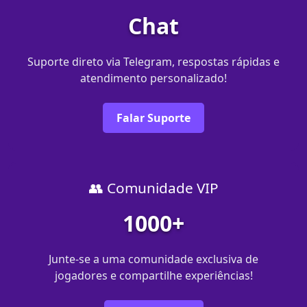
Chat
Suporte direto via Telegram, respostas rápidas e
atendimento personalizado!
Falar Suporte
👥 Comunidade VIP
1000+
Junte-se a uma comunidade exclusiva de
jogadores e compartilhe experiências!