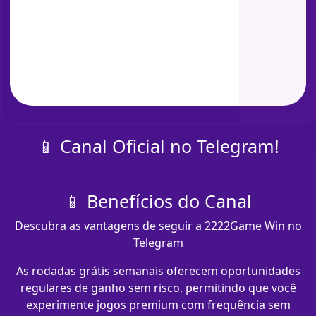
📱 Canal Oficial no Telegram!
📱 Benefícios do Canal
Descubra as vantagens de seguir a 2222Game Win no
Telegram
As rodadas grátis semanais oferecem oportunidades
regulares de ganho sem risco, permitindo que você
experimente jogos premium com frequência sem