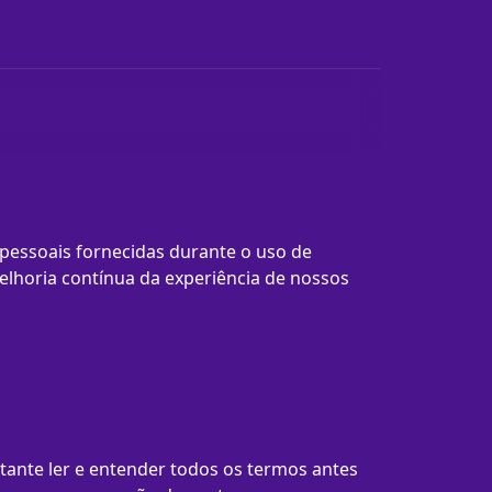
pessoais fornecidas durante o uso de
elhoria contínua da experiência de nossos
tante ler e entender todos os termos antes