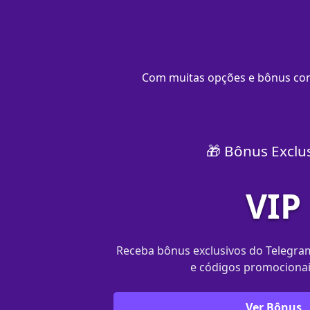
Com muitas opções e bônus contí
🎁 Bônus Exclu
VIP
Receba bônus exclusivos do Telegra
e códigos promocionai
Ver Bônus