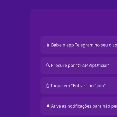
📱 Baixe o app Telegram no seu disp
🔍 Procure por "@234VipOficial"
👆 Toque em "Entrar" ou "Join"
🔔 Ative as notificações para não p