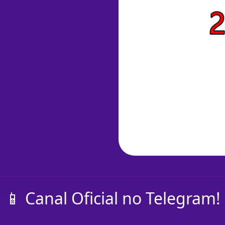
📱 Canal Oficial no Telegram!