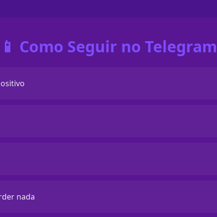
📱 Como Seguir no Telegram
ositivo
erder nada