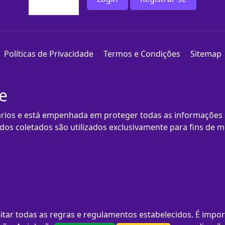
Políticas de Privacidade
Termos e Condições
Sitemap
de
uários e está empenhada em proteger todas as informações 
os coletados são utilizados exclusivamente para fins de m
ar todas as regras e regulamentos estabelecidos. É impor