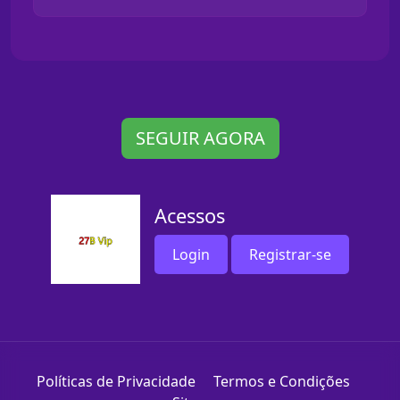
SEGUIR AGORA
Acessos
Login
Registrar-se
Políticas de Privacidade
Termos e Condições