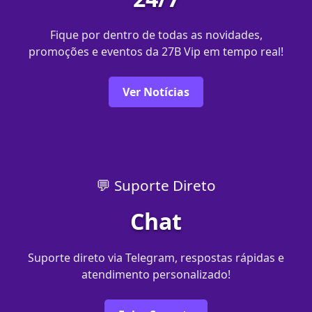
Fique por dentro de todas as novidades,
promoções e eventos da 27B Vip em tempo real!
Ver Notícias
💬 Suporte Direto
Chat
Suporte direto via Telegram, respostas rápidas e
atendimento personalizado!