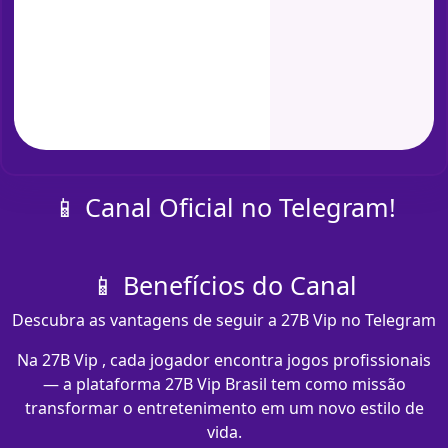
📱 Canal Oficial no Telegram!
📱 Benefícios do Canal
Descubra as vantagens de seguir a 27B Vip no Telegram
Na 27B Vip , cada jogador encontra jogos profissionais
— a plataforma 27B Vip Brasil tem como missão
transformar o entretenimento em um novo estilo de
vida.