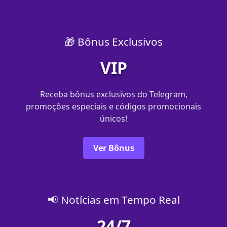
🎁 Bônus Exclusivos
VIP
Receba bônus exclusivos do Telegram,
promoções especiais e códigos promocionais
únicos!
Ver Bônus
📢 Notícias em Tempo Real
24/7