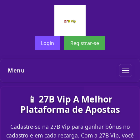
Login
Registrar-se
Menu
📱 27B Vip A Melhor
Plataforma de Apostas
Cadastre-se na 27B Vip para ganhar bônus no
cadastro e em cada recarga. Com a 27B Vip, você