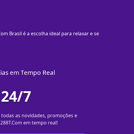
 Brasil é a escolha ideal para relaxar e se
cias em Tempo Real
24/7
e todas as novidades, promoções e
 288T.Com em tempo real!