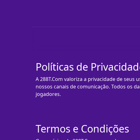
Políticas de Privacida
A 288T.Com valoriza a privacidade de seus 
nossos canais de comunicação. Todos os dad
jogadores.
Termos e Condições