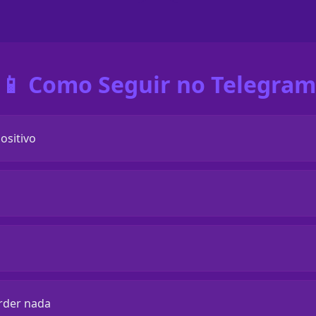
📱 Como Seguir no Telegram
ositivo
erder nada