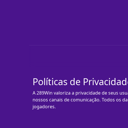
Políticas de Privacida
A 289Win valoriza a privacidade de seus us
nossos canais de comunicação. Todos os dad
jogadores.