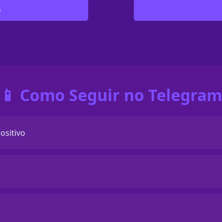
e
📱 Como Seguir no Telegram
ositivo