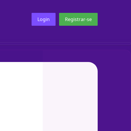
Login
Registrar-se