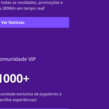
e todas as novidades, promoções e
a 289Win em tempo real!
Ver Notícias
Comunidade VIP
1000+
unidade exclusiva de jogadores e
rtilhe experiências!