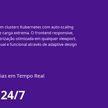
em clusters Kubernetes com auto-scaling
e carga extrema. O frontend responsive,
rização otimizada em qualquer viewport,
al e funcional através de adaptive design
cias em Tempo Real
24/7