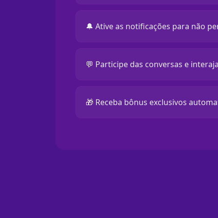
🔔 Ative as notificações para não p
💬 Participe das conversas e interaj
🎁 Receba bônus exclusivos autom