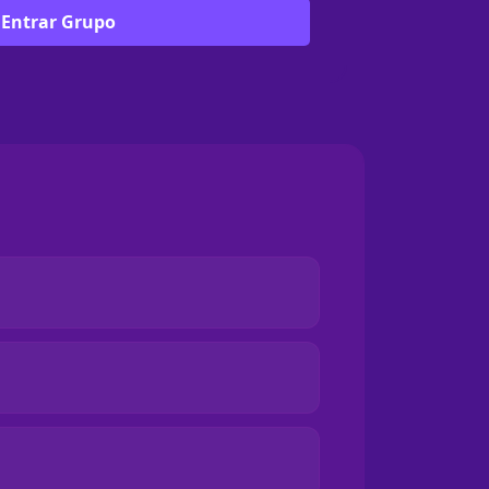
Entrar Grupo