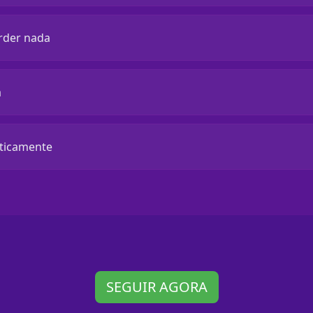
erder nada
a
aticamente
SEGUIR AGORA