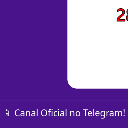
📱 Canal Oficial no Telegram!