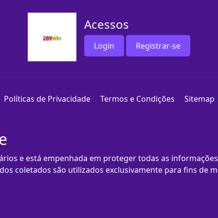
Acessos
Login
Registrar-se
Políticas de Privacidade
Termos e Condições
Sitemap
de
uários e está empenhada em proteger todas as informações
os coletados são utilizados exclusivamente para fins de m