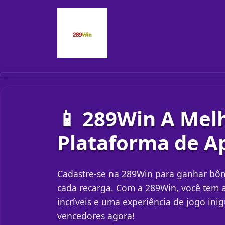
📱 289Win A Mel
Plataforma de A
Cadastre-se na 289Win para ganhar bôn
cada recarga. Com a 289Win, você tem 
incríveis e uma experiência de jogo inig
vencedores agora!