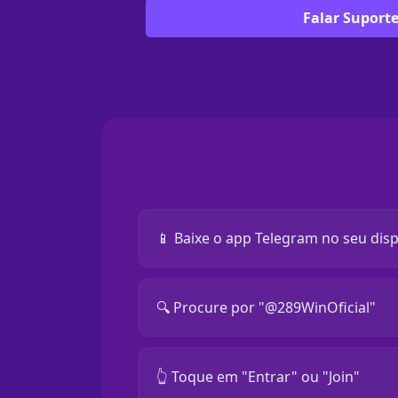
Falar Suport
📱 Baixe o app Telegram no seu disp
🔍 Procure por "@289WinOficial"
👆 Toque em "Entrar" ou "Join"