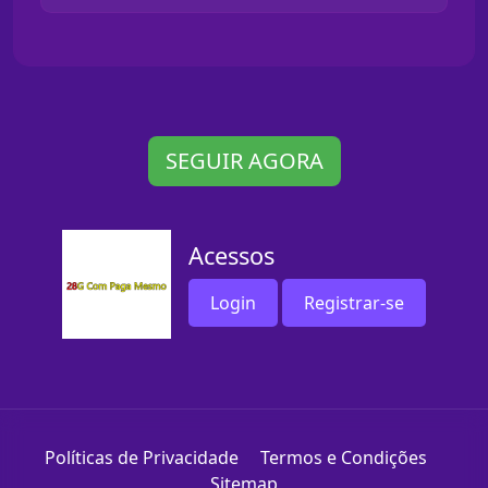
SEGUIR AGORA
Acessos
Login
Registrar-se
Políticas de Privacidade
Termos e Condições
Sitemap