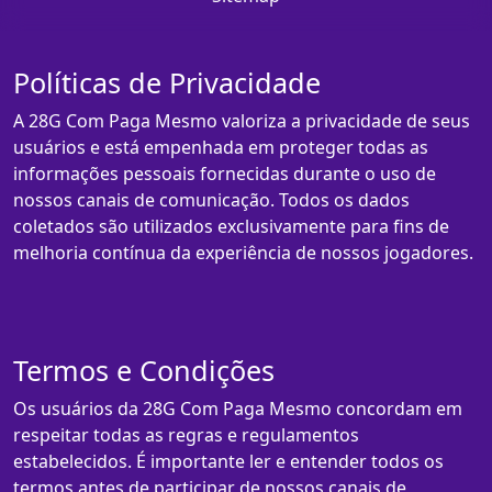
Políticas de Privacidade
A 28G Com Paga Mesmo valoriza a privacidade de seus
usuários e está empenhada em proteger todas as
informações pessoais fornecidas durante o uso de
nossos canais de comunicação. Todos os dados
coletados são utilizados exclusivamente para fins de
melhoria contínua da experiência de nossos jogadores.
Termos e Condições
Os usuários da 28G Com Paga Mesmo concordam em
respeitar todas as regras e regulamentos
estabelecidos. É importante ler e entender todos os
termos antes de participar de nossos canais de