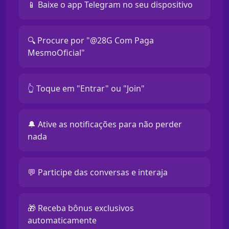
📱 Baixe o app Telegram no seu dispositivo
🔍 Procure por "@28G Com Paga
MesmoOficial"
👆 Toque em "Entrar" ou "Join"
🔔 Ative as notificações para não perder
nada
💬 Participe das conversas e interaja
🎁 Receba bônus exclusivos
automaticamente