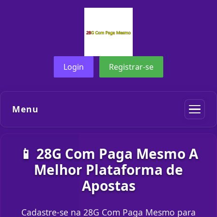
Login
Registrar-se
Menu
📱 28G Com Paga Mesmo A
Melhor Plataforma de
Apostas
Cadastre-se na 28G Com Paga Mesmo para