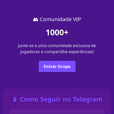
👥 Comunidade VIP
1000+
Junte-se a uma comunidade exclusiva de
jogadores e compartilhe experiências!
Entrar Grupo
📱 Como Seguir no Telegram