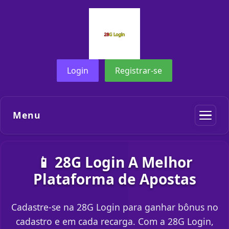
Login
Registrar-se
Menu
📱 28G Login A Melhor
Plataforma de Apostas
Cadastre-se na 28G Login para ganhar bônus no
cadastro e em cada recarga. Com a 28G Login,