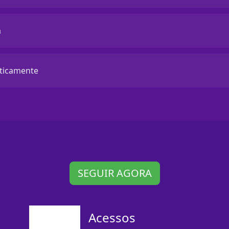
a
aticamente
SEGUIR AGORA
Acessos