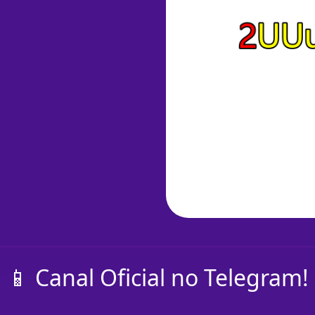
📱 Canal Oficial no Telegram!