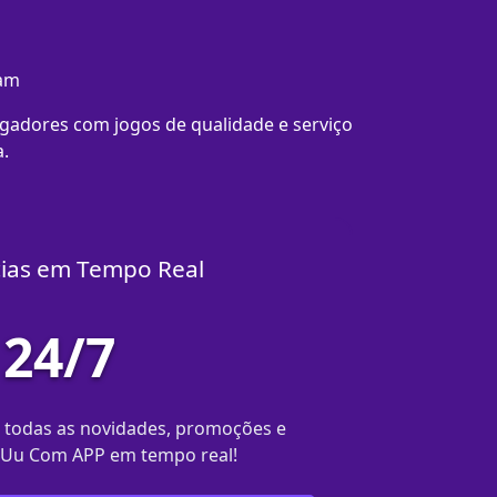
ram
adores com jogos de qualidade e serviço
.
cias em Tempo Real
24/7
e todas as novidades, promoções e
UUu Com APP em tempo real!