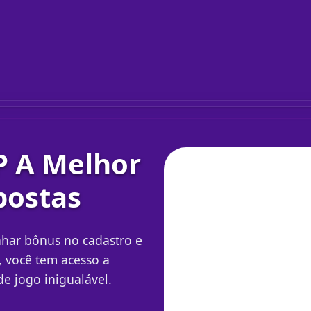
P A Melhor
postas
har bônus no cadastro e
 você tem acesso a
e jogo inigualável.