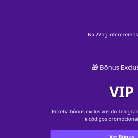
Na 2Vpg, oferecemos 
🎁 Bônus Exclu
VIP
Receba bônus exclusivos do Telegra
e códigos promocionai
Ver Bônus