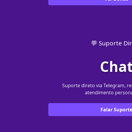
💬 Suporte Di
Cha
Suporte direto via Telegram, r
atendimento persona
Falar Suport