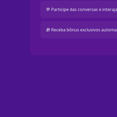
💬 Participe das conversas e interaj
🎁 Receba bônus exclusivos autom