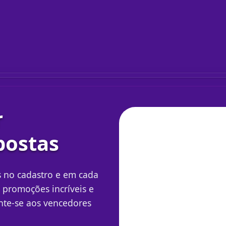
r
postas
 no cadastro e em cada
 promoções incríveis e
unte-se aos vencedores