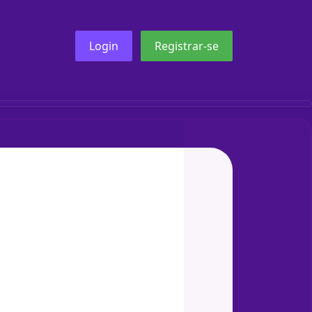
Login
Registrar-se