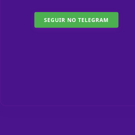
SEGUIR NO TELEGRAM