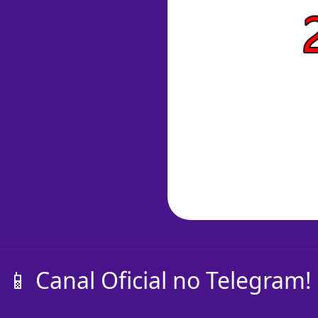
📱 Canal Oficial no Telegram!