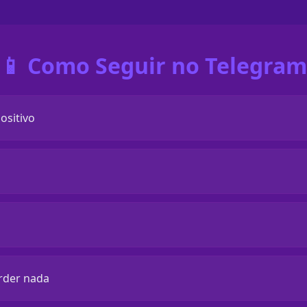
📱 Como Seguir no Telegram
ositivo
erder nada