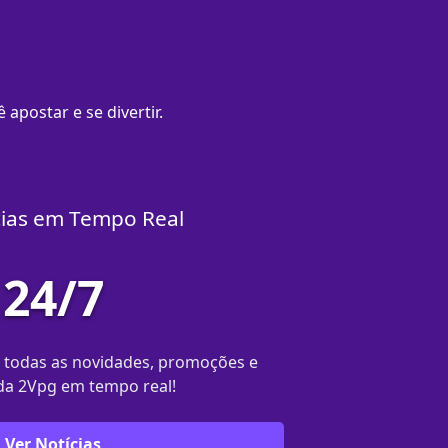
postar e se divertir.
cias em Tempo Real
24/7
e todas as novidades, promoções e
da 2Vpg em tempo real!
Ver Notícias