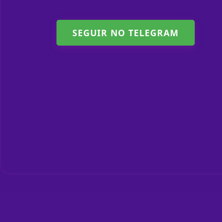
SEGUIR NO TELEGRAM