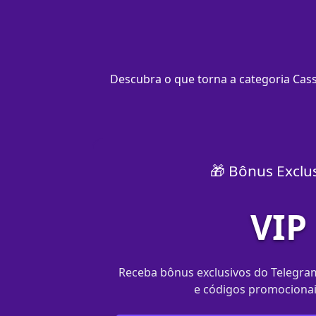
Descubra o que torna a categoria Cass
🎁 Bônus Exclu
VIP
Receba bônus exclusivos do Telegra
e códigos promocionai