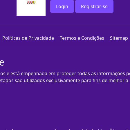
Login
Registrar-se
Políticas de Privacidade
Termos e Condições
Sitemap
de
rios e está empenhada em proteger todas as informações p
tados são utilizados exclusivamente para fins de melhoria