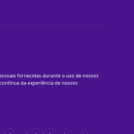
essoais fornecidas durante o uso de nossos
 contínua da experiência de nossos