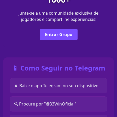
Junte-se a uma comunidade exclusiva de
jogadores e compartilhe experiências!
Entrar Grupo
📱 Como Seguir no Telegram
📱 Baixe o app Telegram no seu dispositivo
🔍 Procure por "@33WinOficial"