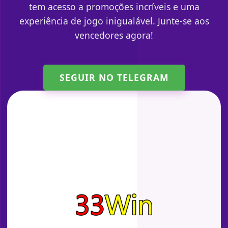
tem acesso a promoções incríveis e uma
experiência de jogo inigualável. Junte-se aos
vencedores agora!
SEGUIR NO TELEGRAM