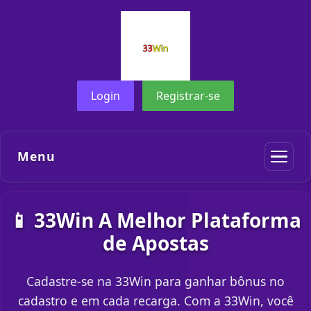
Login
Registrar-se
Menu
📱 33Win A Melhor Plataforma
de Apostas
Cadastre-se na 33Win para ganhar bônus no
cadastro e em cada recarga. Com a 33Win, você