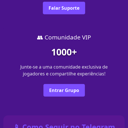
Falar Suporte
👥 Comunidade VIP
1000+
Junte-se a uma comunidade exclusiva de
jogadores e compartilhe experiências!
Entrar Grupo
📱 Como Seguir no Telegram