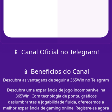
📱 Canal Oficial no Telegram!
📱 Benefícios do Canal
Descubra as vantagens de seguir a 365Win no Telegram
Descubra uma experiência de jogo incomparável na
365Win! Com tecnologia de ponta, gráficos
deslumbrantes e jogabilidade fluida, oferecemos a
melhor experiência de gaming online. Registre-se agora