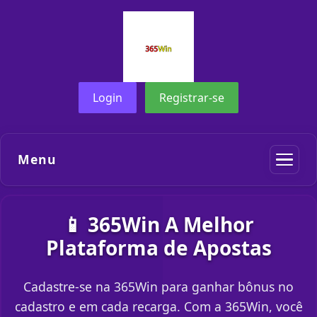
Login
Registrar-se
Menu
📱 365Win A Melhor
Plataforma de Apostas
Cadastre-se na 365Win para ganhar bônus no
cadastro e em cada recarga. Com a 365Win, você