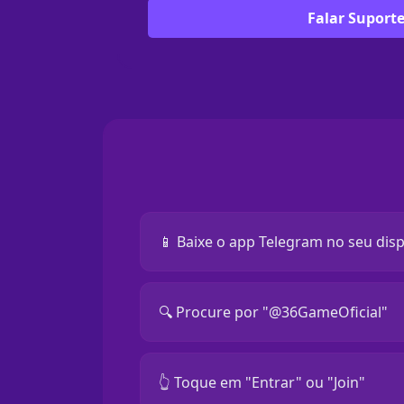
Falar Suport
📱 Baixe o app Telegram no seu disp
🔍 Procure por "@36GameOficial"
👆 Toque em "Entrar" ou "Join"