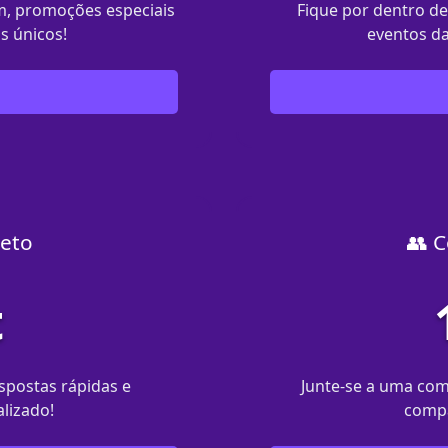
m, promoções especiais
Fique por dentro d
s únicos!
eventos d
reto
👥 
t
espostas rápidas e
Junte-se a uma com
lizado!
compa