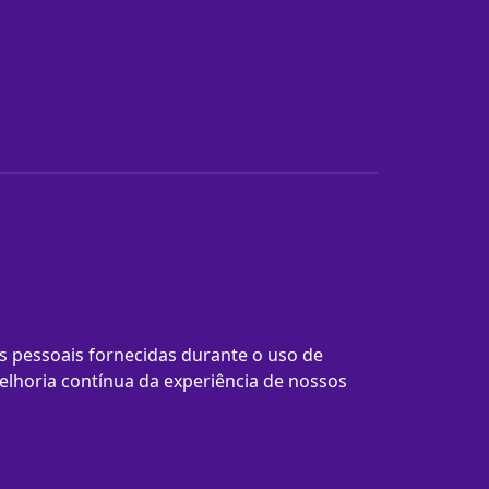
s pessoais fornecidas durante o uso de
elhoria contínua da experiência de nossos