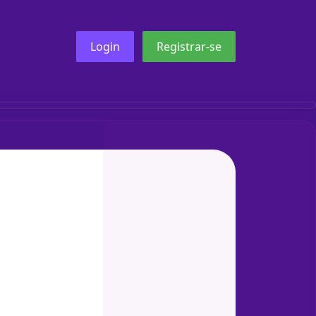
Login
Registrar-se