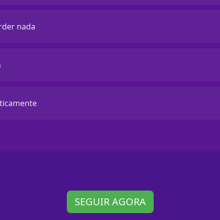
erder nada
a
aticamente
SEGUIR AGORA