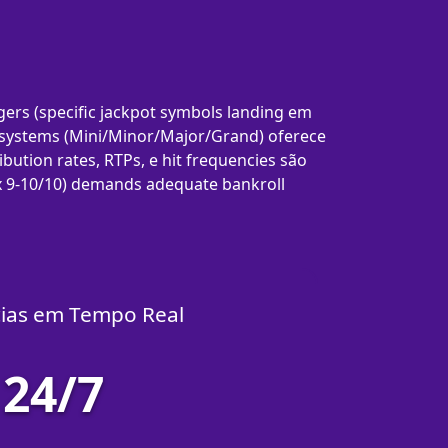
gers (specific jackpot symbols landing em
r systems (Mini/Minor/Major/Grand) oferece
ibution rates, RTPs, e hit frequencies são
ex 9-10/10) demands adequate bankroll
cias em Tempo Real
24/7