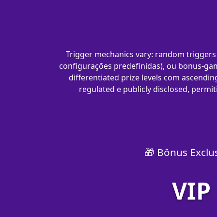
Trigger mechanics vary: random triggers 
configurações predefinidas), ou bonus-gam
differentiated prize levels com ascending
regulated e publicly disclosed, perm
🎁 Bônus Exclu
VIP