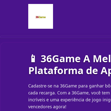
📱 36Game A Me
Plataforma de A
Cadastre-se na 36Game para ganhar bô
cada recarga. Com a 36Game, você tem
incríveis e uma experiência de jogo inig
vencedores agora!