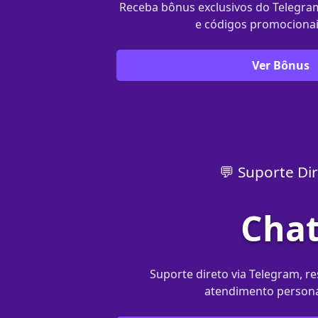
Receba bônus exclusivos do Telegra
e códigos promocionai
Ver Bônus
💬 Suporte Di
Cha
Suporte direto via Telegram, r
atendimento persona