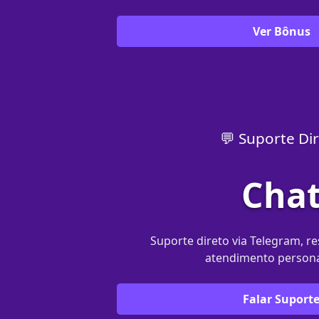
Ver Bônus
💬 Suporte Di
Cha
Suporte direto via Telegram, r
atendimento persona
Falar Suport