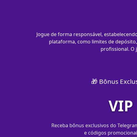
Jogue de forma responsável, estabelecendo 
plataforma, como limites de depósito,
profissional. 
🎁 Bônus Exclu
VIP
Receba bônus exclusivos do Telegra
e códigos promocionai