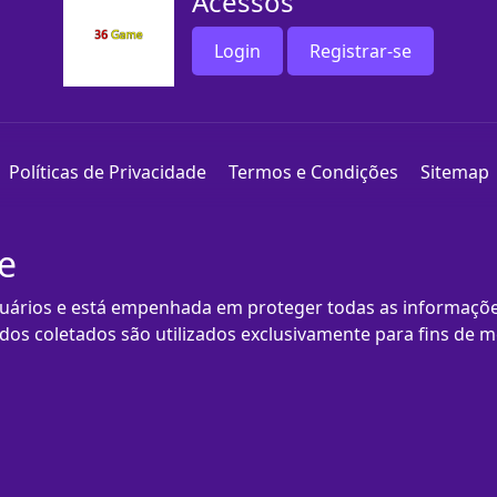
Acessos
Login
Registrar-se
Políticas de Privacidade
Termos e Condições
Sitemap
de
usuários e está empenhada em proteger todas as informaçõe
os coletados são utilizados exclusivamente para fins de m