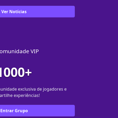
Ver Notícias
Comunidade VIP
1000+
unidade exclusiva de jogadores e
rtilhe experiências!
Entrar Grupo