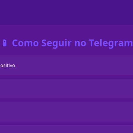
📱 Como Seguir no Telegram
ositivo