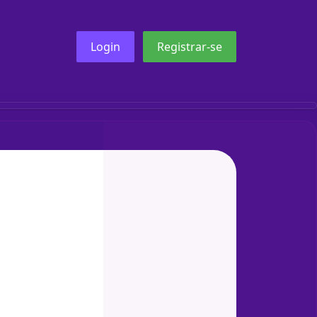
Login
Registrar-se