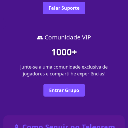
Falar Suporte
👥 Comunidade VIP
1000+
Junte-se a uma comunidade exclusiva de
jogadores e compartilhe experiências!
Entrar Grupo
📱 Como Seguir no Telegram