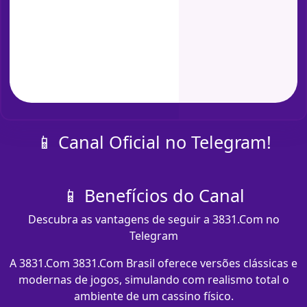
📱 Canal Oficial no Telegram!
📱 Benefícios do Canal
Descubra as vantagens de seguir a 3831.Com no
Telegram
A 3831.Com 3831.Com Brasil oferece versões clássicas e
modernas de jogos, simulando com realismo total o
ambiente de um cassino físico.