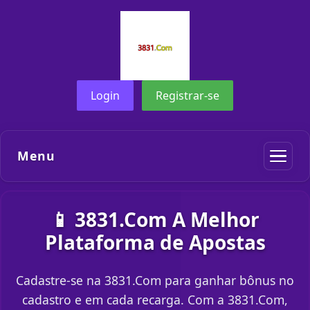
Login
Registrar-se
Menu
📱 3831.Com A Melhor
Plataforma de Apostas
Cadastre-se na 3831.Com para ganhar bônus no
cadastro e em cada recarga. Com a 3831.Com,