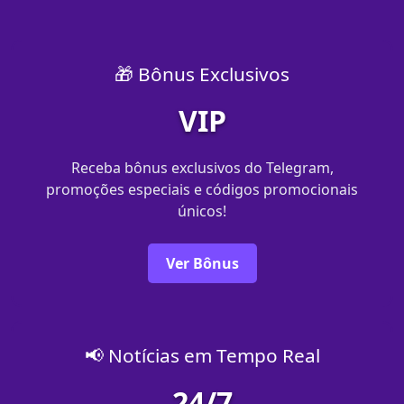
🎁 Bônus Exclusivos
VIP
Receba bônus exclusivos do Telegram,
promoções especiais e códigos promocionais
únicos!
Ver Bônus
📢 Notícias em Tempo Real
24/7