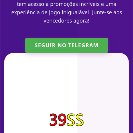
tem acesso a promoções incríveis e uma
experiência de jogo inigualável. Junte-se aos
vencedores agora!
SEGUIR NO TELEGRAM