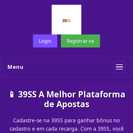
Login
Registrar-se
Menu
📱 39SS A Melhor Plataforma
de Apostas
Cadastre-se na 39SS para ganhar bônus no
cadastro e em cada recarga. Com a 39SS, você