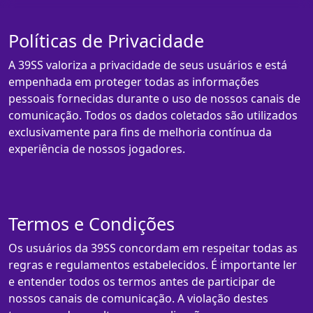
Políticas de Privacidade
A 39SS valoriza a privacidade de seus usuários e está
empenhada em proteger todas as informações
pessoais fornecidas durante o uso de nossos canais de
comunicação. Todos os dados coletados são utilizados
exclusivamente para fins de melhoria contínua da
experiência de nossos jogadores.
Termos e Condições
Os usuários da 39SS concordam em respeitar todas as
regras e regulamentos estabelecidos. É importante ler
e entender todos os termos antes de participar de
nossos canais de comunicação. A violação destes