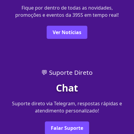
Fique por dentro de todas as novidades,
promoções e eventos da 39SS em tempo real!
Ver Notícias
💬 Suporte Direto
Chat
Suporte direto via Telegram, respostas rápidas e
atendimento personalizado!
Falar Suporte