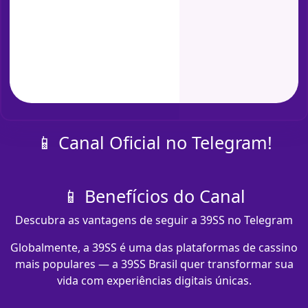
📱 Canal Oficial no Telegram!
📱 Benefícios do Canal
Descubra as vantagens de seguir a 39SS no Telegram
Globalmente, a 39SS é uma das plataformas de cassino
mais populares — a 39SS Brasil quer transformar sua
vida com experiências digitais únicas.