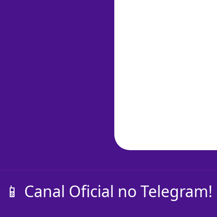
📱 Canal Oficial no Telegram!