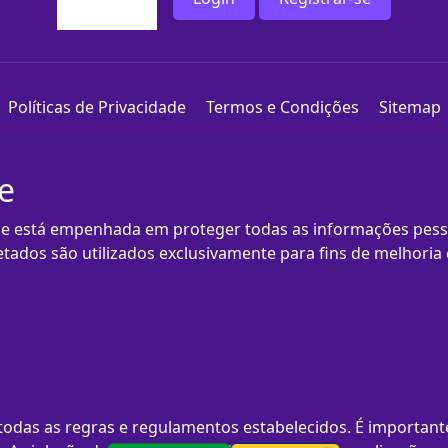
Políticas de Privacidade
Termos e Condições
Sitemap
de
os e está empenhada em proteger todas as informações pess
tados são utilizados exclusivamente para fins de melhoria
odas as regras e regulamentos estabelecidos. É importante