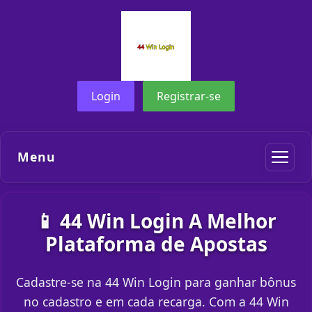
Login
Registrar-se
Menu
📱 44 Win Login A Melhor
Plataforma de Apostas
Cadastre-se na 44 Win Login para ganhar bônus
no cadastro e em cada recarga. Com a 44 Win