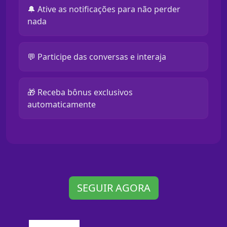
🔔 Ative as notificações para não perder
nada
💬 Participe das conversas e interaja
🎁 Receba bônus exclusivos
automaticamente
SEGUIR AGORA