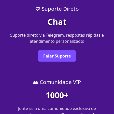
💬 Suporte Direto
Chat
Suporte direto via Telegram, respostas rápidas e
atendimento personalizado!
Falar Suporte
👥 Comunidade VIP
1000+
Junte-se a uma comunidade exclusiva de