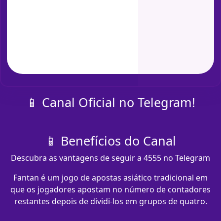
📱 Canal Oficial no Telegram!
📱 Benefícios do Canal
Descubra as vantagens de seguir a 4555 no Telegram
Fantan é um jogo de apostas asiático tradicional em
que os jogadores apostam no número de contadores
restantes depois de dividi-los em grupos de quatro.