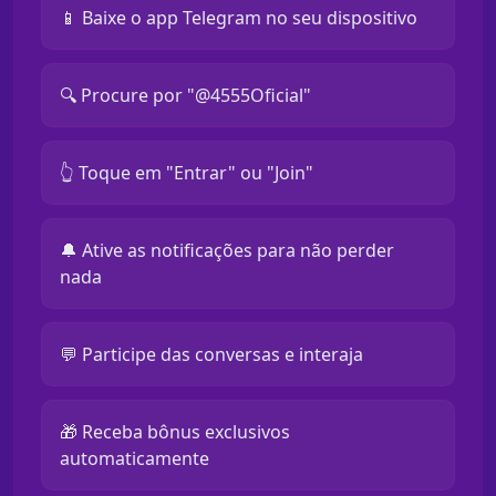
📱 Baixe o app Telegram no seu dispositivo
🔍 Procure por "@4555Oficial"
👆 Toque em "Entrar" ou "Join"
🔔 Ative as notificações para não perder
nada
💬 Participe das conversas e interaja
🎁 Receba bônus exclusivos
automaticamente