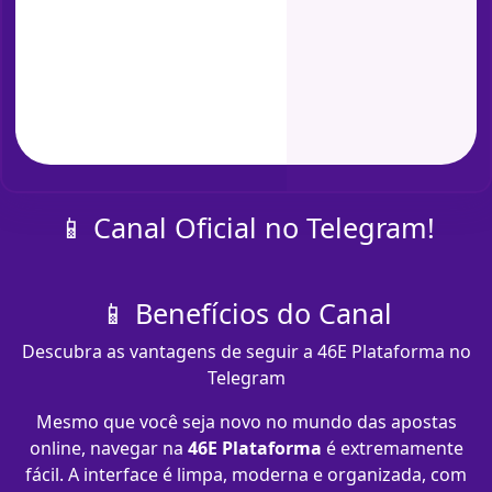
📱 Canal Oficial no Telegram!
📱 Benefícios do Canal
Descubra as vantagens de seguir a 46E Plataforma no
Telegram
Mesmo que você seja novo no mundo das apostas
online, navegar na
46E Plataforma
é extremamente
fácil. A interface é limpa, moderna e organizada, com