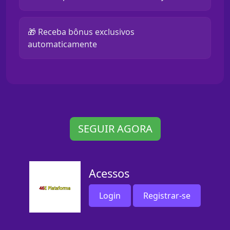
🎁 Receba bônus exclusivos
automaticamente
SEGUIR AGORA
Acessos
Login
Registrar-se