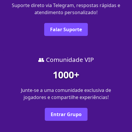
Suporte direto via Telegram, respostas rápidas e
atendimento personalizado!
Falar Suporte
👥 Comunidade VIP
1000+
Junte-se a uma comunidade exclusiva de
jogadores e compartilhe experiências!
Entrar Grupo