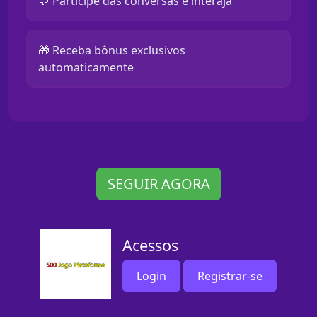
💬 Participe das conversas e interaja
🎁 Receba bônus exclusivos
automaticamente
SEGUIR AGORA
Acessos
Login
Registrar-se