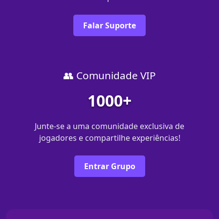
Falar Suporte
👥 Comunidade VIP
1000+
Junte-se a uma comunidade exclusiva de
jogadores e compartilhe experiências!
Entrar Grupo