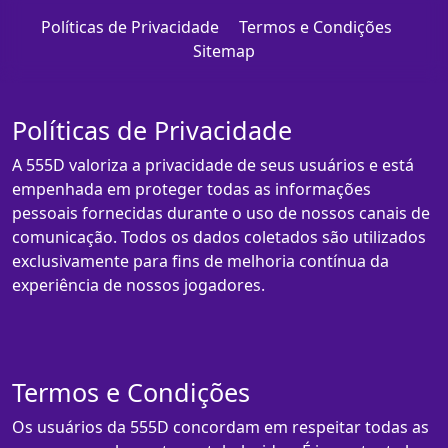
Políticas de Privacidade
Termos e Condições
Sitemap
Políticas de Privacidade
A 555D valoriza a privacidade de seus usuários e está
empenhada em proteger todas as informações
pessoais fornecidas durante o uso de nossos canais de
comunicação. Todos os dados coletados são utilizados
exclusivamente para fins de melhoria contínua da
experiência de nossos jogadores.
Termos e Condições
Os usuários da 555D concordam em respeitar todas as