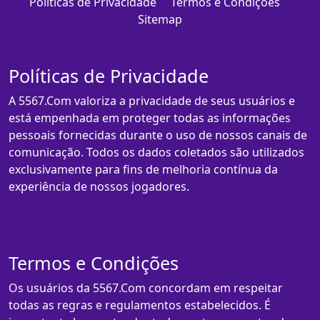
Políticas de Privacidade
Termos e Condições
Sitemap
Políticas de Privacidade
A 5567.Com valoriza a privacidade de seus usuários e
está empenhada em proteger todas as informações
pessoais fornecidas durante o uso de nossos canais de
comunicação. Todos os dados coletados são utilizados
exclusivamente para fins de melhoria contínua da
experiência de nossos jogadores.
Termos e Condições
Os usuários da 5567.Com concordam em respeitar
todas as regras e regulamentos estabelecidos. É