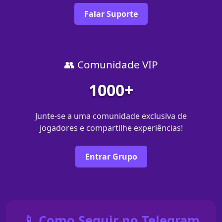
Falar Suporte
👥 Comunidade VIP
1000+
Junte-se a uma comunidade exclusiva de
jogadores e compartilhe experiências!
Entrar Grupo
📱 Como Seguir no Telegram