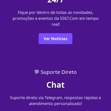
Fique por dentro de todas as novidades,
promoções e eventos da 5567.Com em tempo
real!
Ver Notícias
💬 Suporte Direto
Chat
Suporte direto via Telegram, respostas rápidas e
atendimento personalizado!