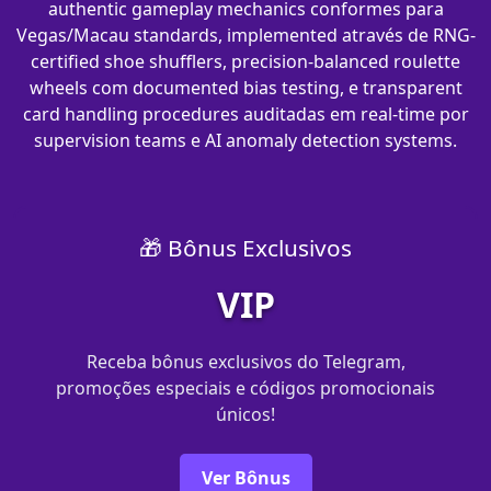
authentic gameplay mechanics conformes para
Vegas/Macau standards, implemented através de RNG-
certified shoe shufflers, precision-balanced roulette
wheels com documented bias testing, e transparent
card handling procedures auditadas em real-time por
supervision teams e AI anomaly detection systems.
🎁 Bônus Exclusivos
VIP
Receba bônus exclusivos do Telegram,
promoções especiais e códigos promocionais
únicos!
Ver Bônus