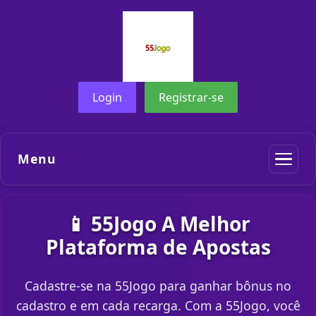
Login
Registrar-se
Menu
📱 55Jogo A Melhor
Plataforma de Apostas
Cadastre-se na 55Jogo para ganhar bônus no
cadastro e em cada recarga. Com a 55Jogo, você