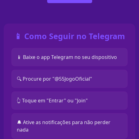
📱 Como Seguir no Telegram
📱 Baixe o app Telegram no seu dispositivo
🔍 Procure por "@55JogoOficial"
👆 Toque em "Entrar" ou "Join"
🔔 Ative as notificações para não perder
nada