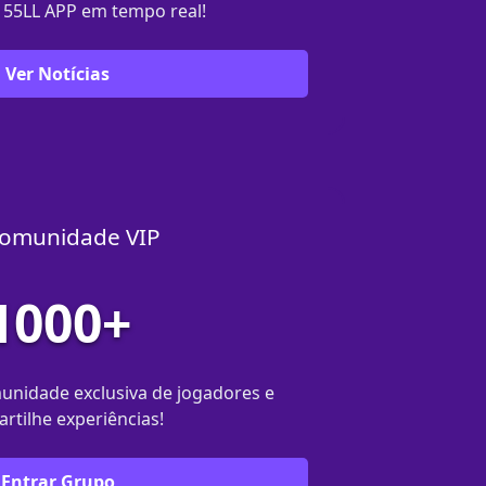
 55LL APP em tempo real!
Ver Notícias
Comunidade VIP
1000+
unidade exclusiva de jogadores e
rtilhe experiências!
Entrar Grupo