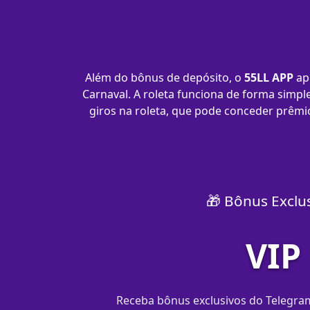
Além do bônus de depósito, o
55LL APP
apr
Carnaval. A roleta funciona de forma simpl
giros na roleta, que pode conceder prêmios
🎁 Bônus Exclu
VIP
Receba bônus exclusivos do Telegra