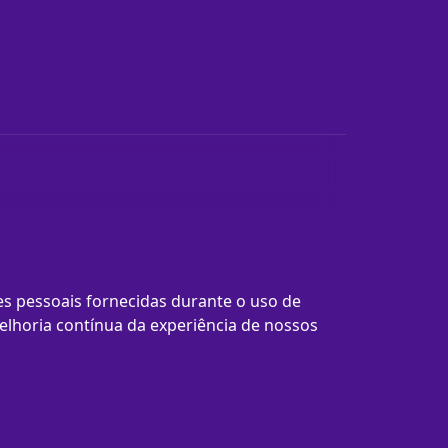
es pessoais fornecidas durante o uso de
elhoria contínua da experiência de nossos