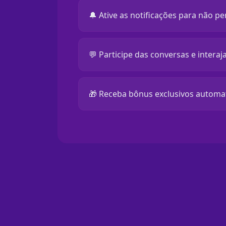
🔔 Ative as notificações para não p
💬 Participe das conversas e interaj
🎁 Receba bônus exclusivos autom