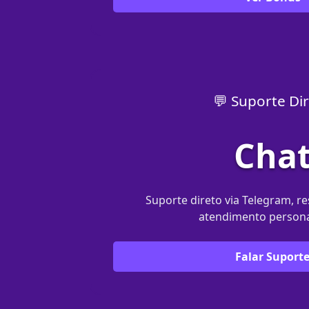
💬 Suporte Di
Cha
Suporte direto via Telegram, r
atendimento persona
Falar Suport