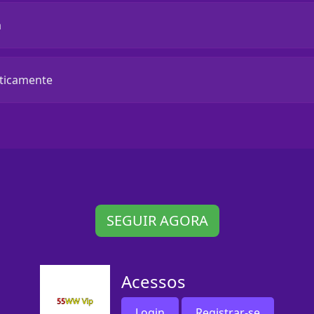
a
aticamente
SEGUIR AGORA
Acessos
Login
Registrar-se