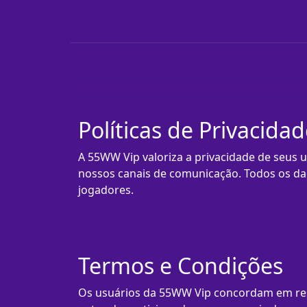
Políticas de Privacida
A 55WW Vip valoriza a privacidade de seus
nossos canais de comunicação. Todos os dad
jogadores.
Termos e Condições
Os usuários da 55WW Vip concordam em resp