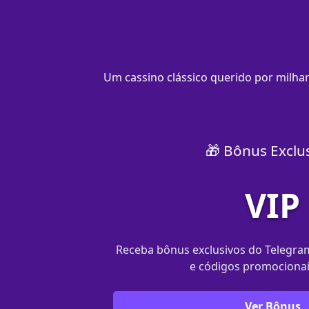
Um cassino clássico querido por milhar
🎁 Bônus Exclu
VIP
Receba bônus exclusivos do Telegra
e códigos promocionai
Ver Bônus