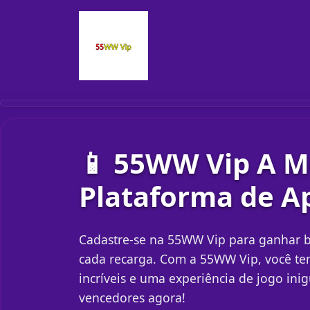
📱 55WW Vip A M
Plataforma de A
Cadastre-se na 55WW Vip para ganhar 
cada recarga. Com a 55WW Vip, você t
incríveis e uma experiência de jogo inig
vencedores agora!