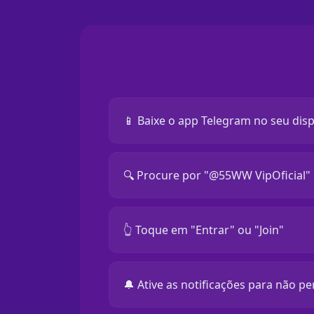
📱 Baixe o app Telegram no seu disp
🔍 Procure por "@55WW VipOficial"
👆 Toque em "Entrar" ou "Join"
🔔 Ative as notificações para não p