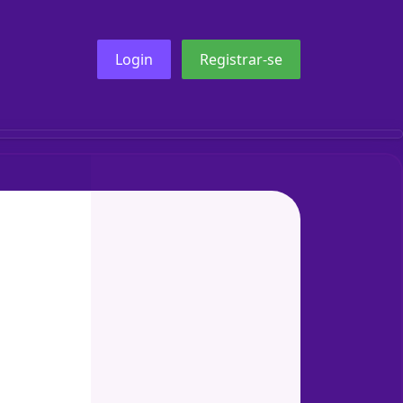
Login
Registrar-se