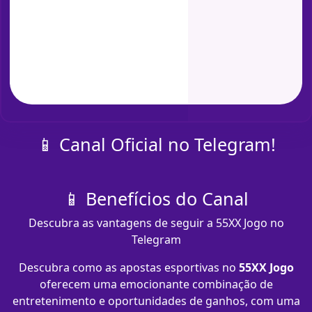
📱 Canal Oficial no Telegram!
📱 Benefícios do Canal
Descubra as vantagens de seguir a 55XX Jogo no
Telegram
Descubra como as apostas esportivas no
55XX Jogo
oferecem uma emocionante combinação de
entretenimento e oportunidades de ganhos, com uma