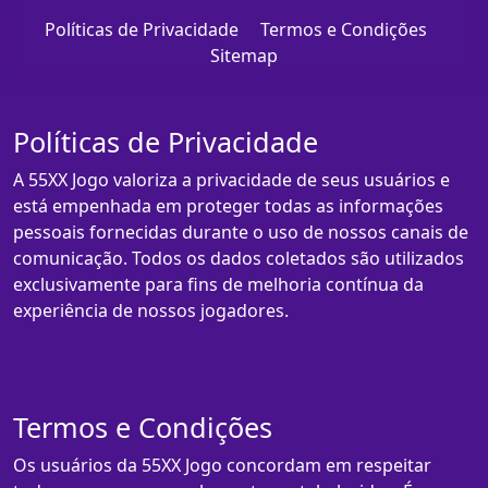
Políticas de Privacidade
Termos e Condições
Sitemap
Políticas de Privacidade
A 55XX Jogo valoriza a privacidade de seus usuários e
está empenhada em proteger todas as informações
pessoais fornecidas durante o uso de nossos canais de
comunicação. Todos os dados coletados são utilizados
exclusivamente para fins de melhoria contínua da
experiência de nossos jogadores.
Termos e Condições
Os usuários da 55XX Jogo concordam em respeitar