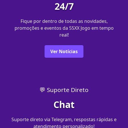
24/7
Fique por dentro de todas as novidades,
promoções e eventos da 55XX Jogo em tempo
real!
Ver Notícias
💬 Suporte Direto
Chat
Suporte direto via Telegram, respostas rápidas e
atendimento personalizado!