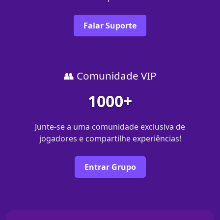
Falar Suporte
👥 Comunidade VIP
1000+
Junte-se a uma comunidade exclusiva de
jogadores e compartilhe experiências!
Entrar Grupo