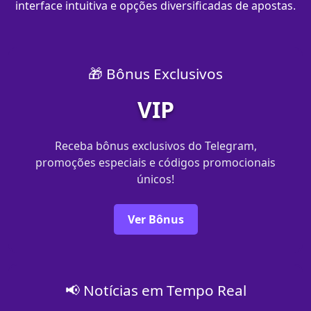
interface intuitiva e opções diversificadas de apostas.
🎁 Bônus Exclusivos
VIP
Receba bônus exclusivos do Telegram,
promoções especiais e códigos promocionais
únicos!
Ver Bônus
📢 Notícias em Tempo Real