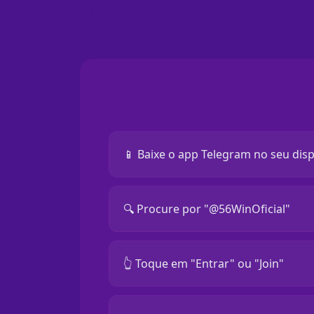
📱 Baixe o app Telegram no seu disp
🔍 Procure por "@56WinOficial"
👆 Toque em "Entrar" ou "Join"