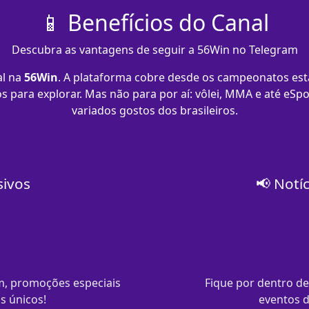
📱 Benefícios do Canal
Descubra as vantagens de seguir a 56Win no Telegram
al na
56Win
. A plataforma cobre desde os campeonatos est
s para explorar. Mas não para por aí: vôlei, MMA e até e
variados gostos dos brasileiros.
sivos
📢 Notí
m, promoções especiais
Fique por dentro d
s únicos!
eventos d