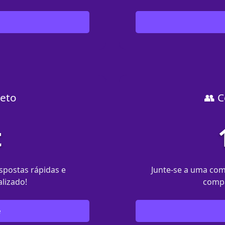
reto
👥 
t
espostas rápidas e
Junte-se a uma com
lizado!
compa
e