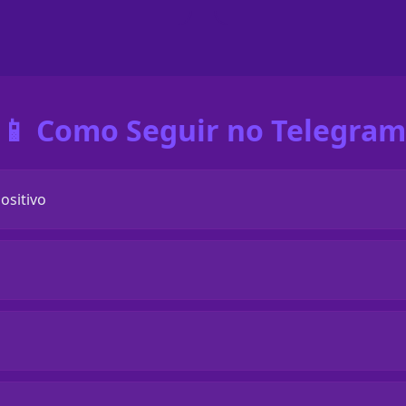
📱 Como Seguir no Telegram
ositivo