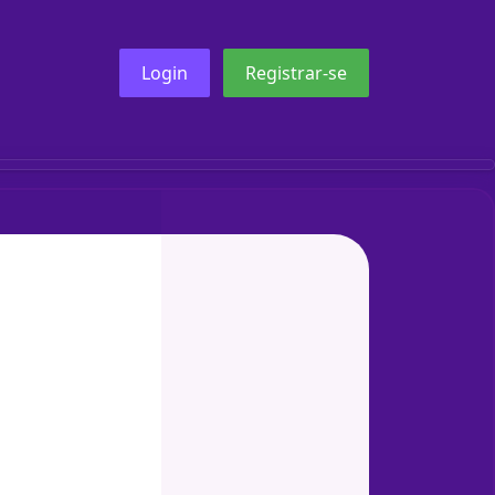
Login
Registrar-se