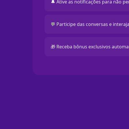
🔔 Ative as notificações para não p
💬 Participe das conversas e interaj
🎁 Receba bônus exclusivos autom