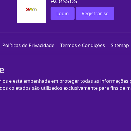
Acessos
Login
Registrar-se
Políticas de Privacidade
Termos e Condições
Sitemap
de
ários e está empenhada em proteger todas as informações 
os coletados são utilizados exclusivamente para fins de m