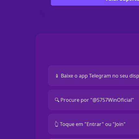
📱 Baixe o app Telegram no seu disp
🔍 Procure por "@5757WinOficial"
👆 Toque em "Entrar" ou "Join"