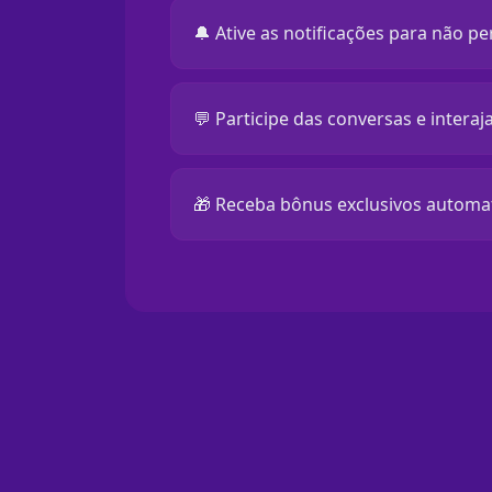
🔔 Ative as notificações para não p
💬 Participe das conversas e interaj
🎁 Receba bônus exclusivos autom