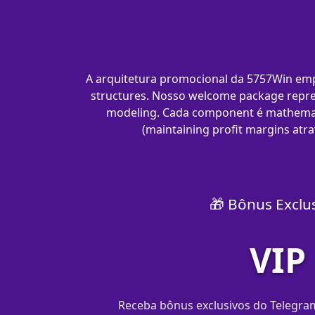
A arquitetura promocional da 5757Win empr
structures. Nosso welcome package repre
modeling. Cada component é mathematic
(maintaining profit margins atr
🎁 Bônus Exclu
VIP
Receba bônus exclusivos do Telegra