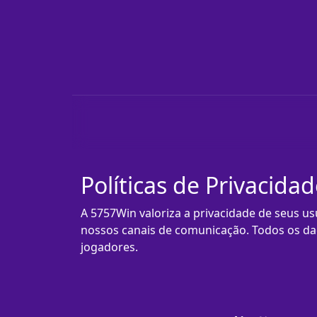
Políticas de Privacida
A 5757Win valoriza a privacidade de seus u
nossos canais de comunicação. Todos os dad
jogadores.