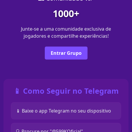
1000+
Junte-se a uma comunidade exclusiva de
jogadores e compartilhe experiências!
Entrar Grupo
📱 Como Seguir no Telegram
📱 Baixe o app Telegram no seu dispositivo
🔍 Procure por "@599KOficial"