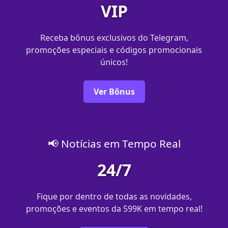
VIP
Receba bônus exclusivos do Telegram,
promoções especiais e códigos promocionais
únicos!
Ver Bônus
📢 Notícias em Tempo Real
24/7
Fique por dentro de todas as novidades,
promoções e eventos da 599K em tempo real!