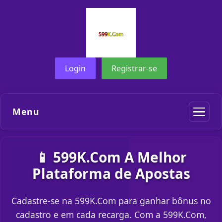
Login
Registrar-se
Menu
📱 599K.Com A Melhor
Plataforma de Apostas
Cadastre-se na 599K.Com para ganhar bônus no
cadastro e em cada recarga. Com a 599K.Com,