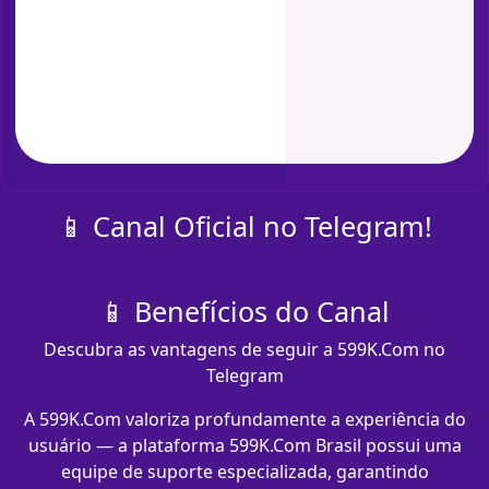
📱 Canal Oficial no Telegram!
📱 Benefícios do Canal
Descubra as vantagens de seguir a 599K.Com no
Telegram
A 599K.Com valoriza profundamente a experiência do
usuário — a plataforma 599K.Com Brasil possui uma
equipe de suporte especializada, garantindo