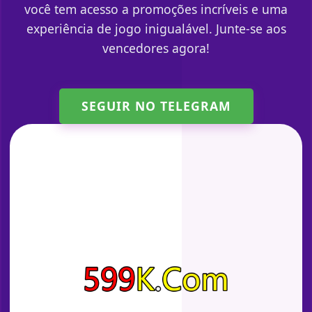
você tem acesso a promoções incríveis e uma
experiência de jogo inigualável. Junte-se aos
vencedores agora!
SEGUIR NO TELEGRAM