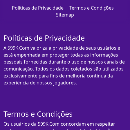
Políticas de Privacidade
Termos e Condições
Sitemap
Políticas de Privacidade
A 599K.Com valoriza a privacidade de seus usuários e
está empenhada em proteger todas as informações
pessoais fornecidas durante o uso de nossos canais de
comunicação. Todos os dados coletados são utilizados
exclusivamente para fins de melhoria contínua da
experiência de nossos jogadores.
Termos e Condições
Os usuários da 599K.Com concordam em respeitar