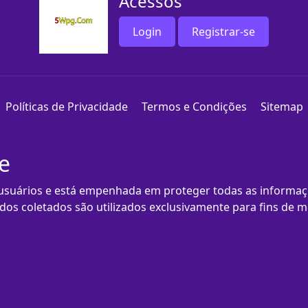
Acessos
Login
Registrar-se
Políticas de Privacidade
Termos e Condições
Sitemap
de
 usuários e está empenhada em proteger todas as informaç
os coletados são utilizados exclusivamente para fins de m