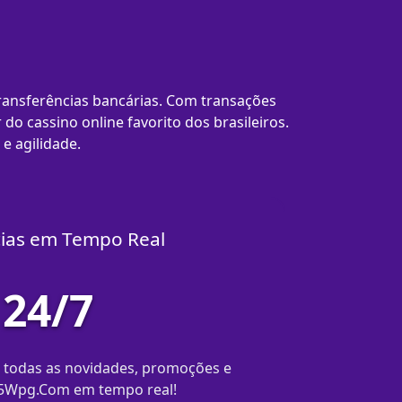
m
ransferências bancárias. Com transações
 cassino online favorito dos brasileiros.
e agilidade.
cias em Tempo Real
24/7
e todas as novidades, promoções e
 5Wpg.Com em tempo real!