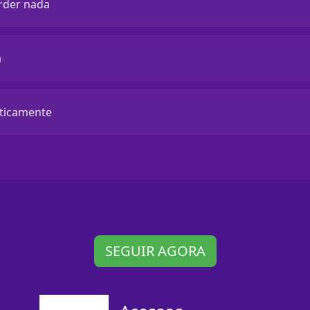
erder nada
a
aticamente
SEGUIR AGORA