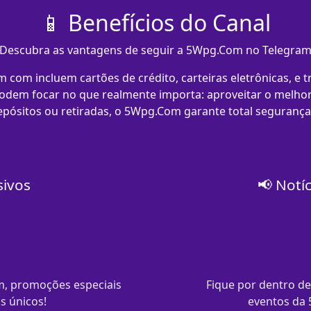
📱 Benefícios do Canal
Descubra as vantagens de seguir a 5Wpg.Com no Telegra
m​ incluem cartões de crédito, carteiras eletrônicas, e t
dem focar no que realmente importa: aproveitar o melhor do
epósitos ou retiradas, o 5Wpg.Com garante total segurança 
sivos
📢 Notí
m, promoções especiais
Fique por dentro d
s únicos!
eventos da