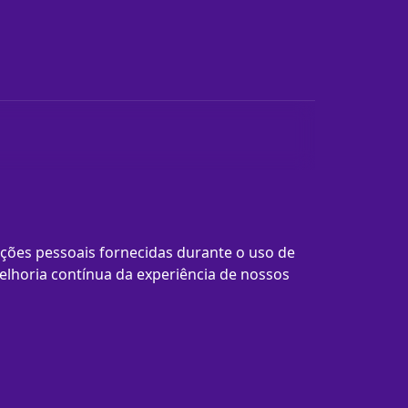
ções pessoais fornecidas durante o uso de
elhoria contínua da experiência de nossos