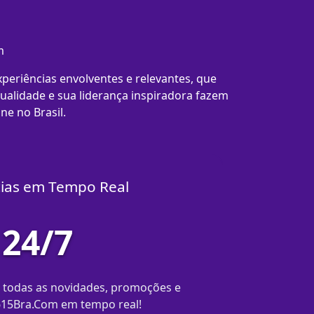
m
periências envolventes e relevantes, que
ualidade e sua liderança inspiradora fazem
ne no Brasil.
cias em Tempo Real
24/7
e todas as novidades, promoções e
615Bra.Com em tempo real!