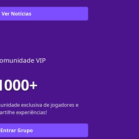
Ver Notícias
Comunidade VIP
1000+
unidade exclusiva de jogadores e
rtilhe experiências!
Entrar Grupo