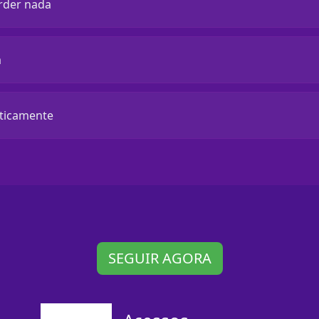
erder nada
a
aticamente
SEGUIR AGORA