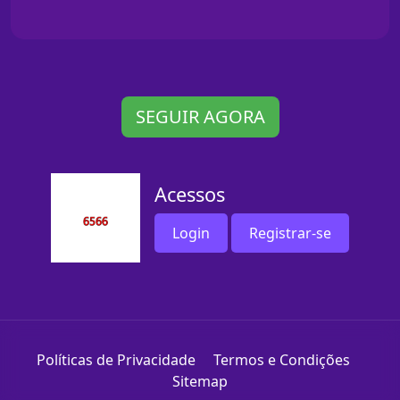
SEGUIR AGORA
Acessos
Login
Registrar-se
Políticas de Privacidade
Termos e Condições
Sitemap