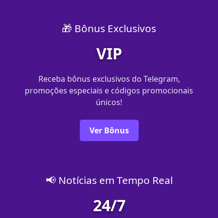
🎁 Bônus Exclusivos
VIP
Receba bônus exclusivos do Telegram,
promoções especiais e códigos promocionais
únicos!
Ver Bônus
📢 Notícias em Tempo Real
24/7