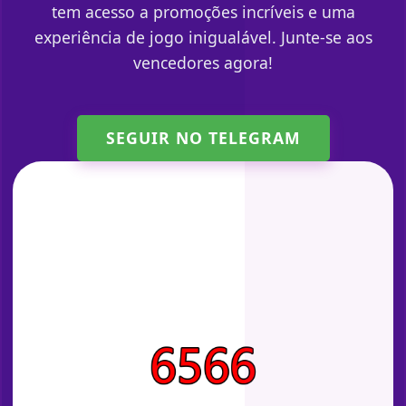
tem acesso a promoções incríveis e uma
experiência de jogo inigualável. Junte-se aos
vencedores agora!
SEGUIR NO TELEGRAM