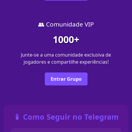
👥 Comunidade VIP
1000+
Junte-se a uma comunidade exclusiva de
jogadores e compartilhe experiências!
Entrar Grupo
📱 Como Seguir no Telegram