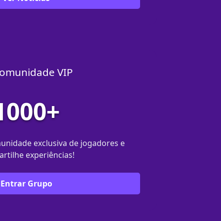
Comunidade VIP
1000+
unidade exclusiva de jogadores e
rtilhe experiências!
Entrar Grupo