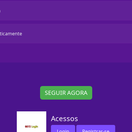
a
aticamente
SEGUIR AGORA
Acessos
Login
Registrar-se