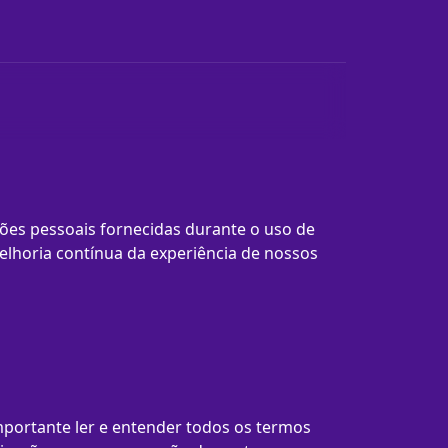
ões pessoais fornecidas durante o uso de
elhoria contínua da experiência de nossos
mportante ler e entender todos os termos