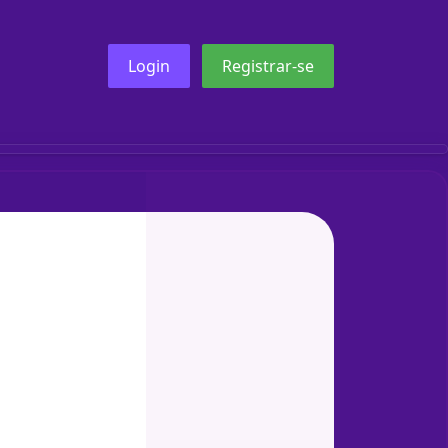
Login
Registrar-se