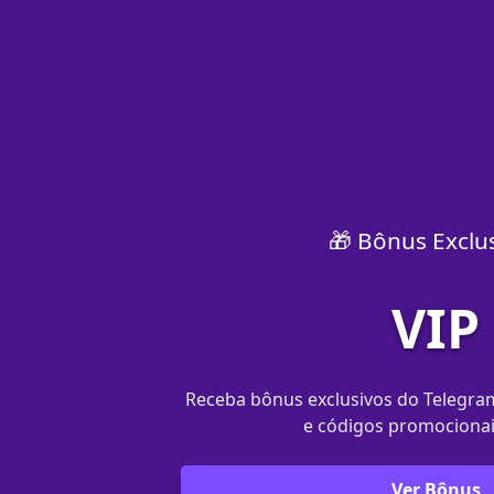
🎁 Bônus Exclu
VIP
Receba bônus exclusivos do Telegra
e códigos promocionai
Ver Bônus