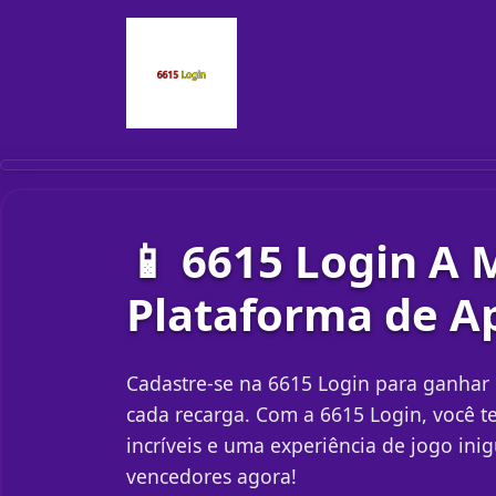
📱 6615 Login A 
Plataforma de A
Cadastre-se na 6615 Login para ganhar
cada recarga. Com a 6615 Login, você 
incríveis e uma experiência de jogo inig
vencedores agora!