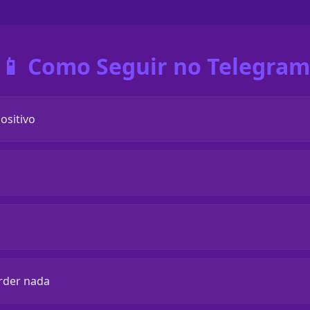
📱 Como Seguir no Telegram
ositivo
"
erder nada