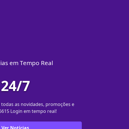
m
cias em Tempo Real
24/7
e todas as novidades, promoções e
6615 Login em tempo real!
Ver Notícias