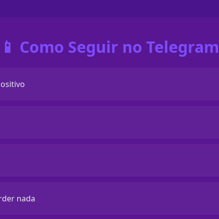
📱 Como Seguir no Telegram
ositivo
erder nada