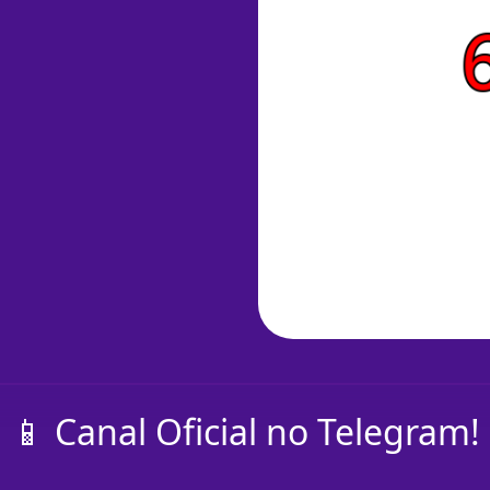
📱 Canal Oficial no Telegram!