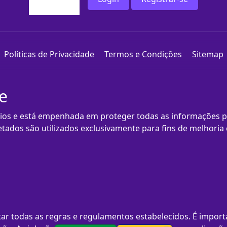
Políticas de Privacidade
Termos e Condições
Sitemap
de
ários e está empenhada em proteger todas as informações p
tados são utilizados exclusivamente para fins de melhoria
r todas as regras e regulamentos estabelecidos. É importa