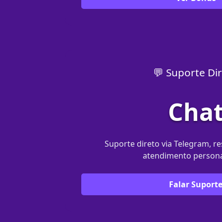
💬 Suporte Di
Cha
Suporte direto via Telegram, r
atendimento persona
Falar Suport