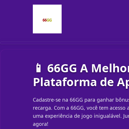
📱 66GG A Melho
Plataforma de A
Cadastre-se na 66GG para ganhar bônus
recarga. Com a 66GG, você tem acesso a
uma experiência de jogo inigualável. J
agora!