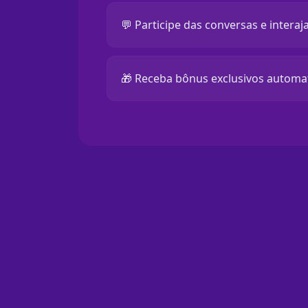
💬 Participe das conversas e interaj
🎁 Receba bônus exclusivos autom