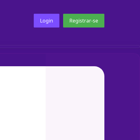
Login
Registrar-se