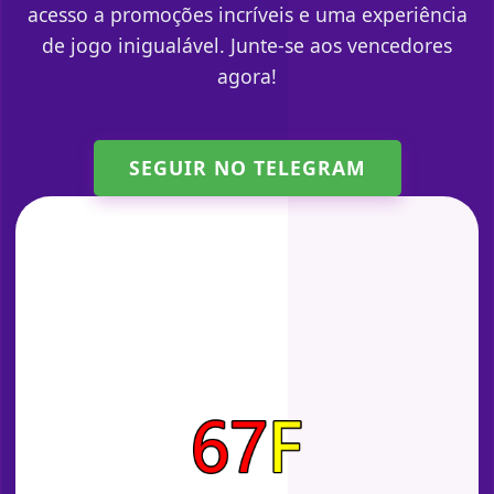
acesso a promoções incríveis e uma experiência
de jogo inigualável. Junte-se aos vencedores
agora!
SEGUIR NO TELEGRAM