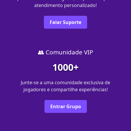
atendimento personalizado!
Falar Suporte
👥 Comunidade VIP
1000+
Junte-se a uma comunidade exclusiva de
jogadores e compartilhe experiências!
Entrar Grupo