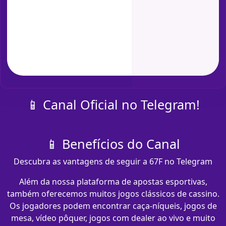
📱 Canal Oficial no Telegram!
📱 Benefícios do Canal
Descubra as vantagens de seguir a 67F no Telegram
Além da nossa plataforma de apostas esportivas,
também oferecemos muitos jogos clássicos de cassino.
Os jogadores podem encontrar caça-níqueis, jogos de
mesa, vídeo pôquer, jogos com dealer ao vivo e muito