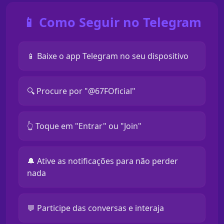
📱 Como Seguir no Telegram
📱 Baixe o app Telegram no seu dispositivo
🔍 Procure por "@67FOficial"
👆 Toque em "Entrar" ou "Join"
🔔 Ative as notificações para não perder
nada
💬 Participe das conversas e interaja