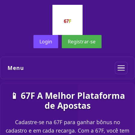
Login
Registrar-se
Menu
📱 67F A Melhor Plataforma
de Apostas
Cadastre-se na 67F para ganhar bônus no
cadastro e em cada recarga. Com a 67F, você tem