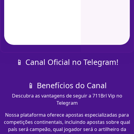
📱 Canal Oficial no Telegram!
📱 Benefícios do Canal
Descubra as vantagens de seguir a 711Brl Vip no
Telegram
Nossa plataforma oferece apostas especializadas para
competições continentais, incluindo apostas sobre qual
país será campeão, qual jogador será o artilheiro da