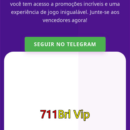
você tem acesso a promoções incríveis e uma
experiência de jogo inigualável. Junte-se aos
vencedores agora!
SEGUIR NO TELEGRAM