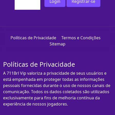
Login
Registrar-se
Políticas de Privacidade
Termos e Condições
Sitemap
Políticas de Privacidade
A 711Brl Vip valoriza a privacidade de seus usuários e
está empenhada em proteger todas as informações
pessoais fornecidas durante o uso de nossos canais de
comunicação. Todos os dados coletados são utilizados
exclusivamente para fins de melhoria contínua da
experiência de nossos jogadores.