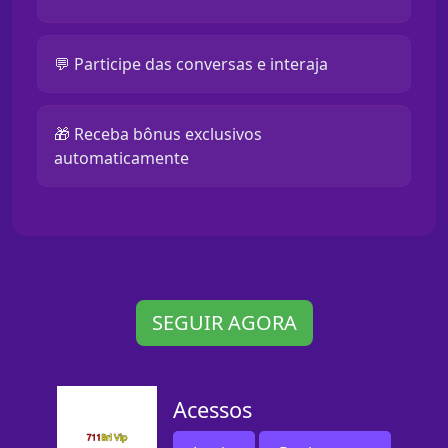
💬 Participe das conversas e interaja
🎁 Receba bônus exclusivos
automaticamente
SEGUIR AGORA
Acessos