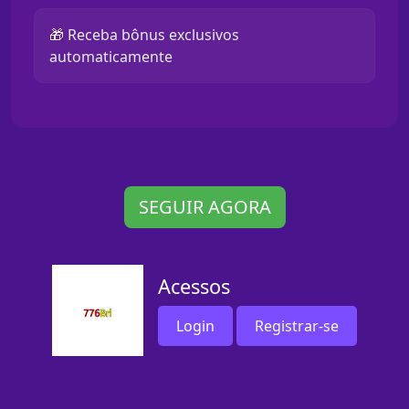
🎁 Receba bônus exclusivos
automaticamente
SEGUIR AGORA
Acessos
Login
Registrar-se