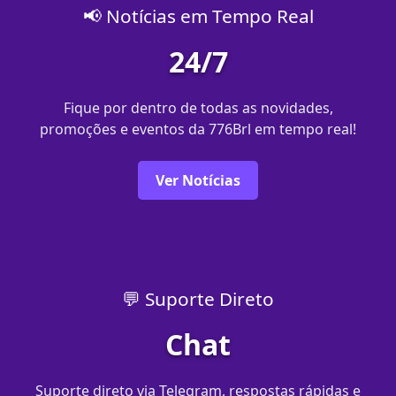
📢 Notícias em Tempo Real
24/7
Fique por dentro de todas as novidades,
promoções e eventos da 776Brl em tempo real!
Ver Notícias
💬 Suporte Direto
Chat
Suporte direto via Telegram, respostas rápidas e