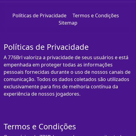
Políticas de Privacidade
Termos e Condições
Sitemap
Políticas de Privacidade
A 776Brl valoriza a privacidade de seus usuários e está
empenhada em proteger todas as informações
pessoais fornecidas durante o uso de nossos canais de
comunicação. Todos os dados coletados são utilizados
exclusivamente para fins de melhoria contínua da
experiência de nossos jogadores.
Termos e Condições