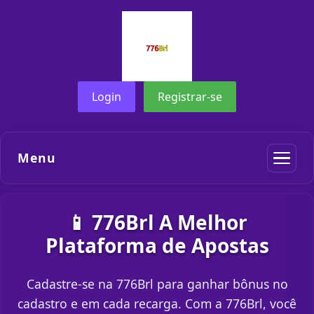
Login
Registrar-se
Menu
📱 776Brl A Melhor
Plataforma de Apostas
Cadastre-se na 776Brl para ganhar bônus no
cadastro e em cada recarga. Com a 776Brl, você