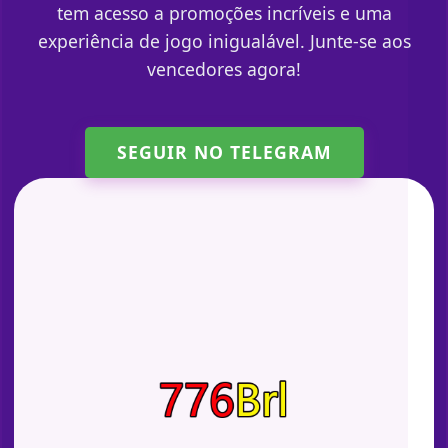
tem acesso a promoções incríveis e uma
experiência de jogo inigualável. Junte-se aos
vencedores agora!
SEGUIR NO TELEGRAM