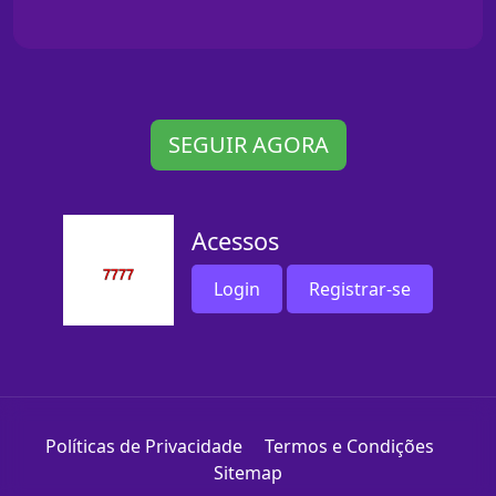
SEGUIR AGORA
Acessos
Login
Registrar-se
Políticas de Privacidade
Termos e Condições
Sitemap