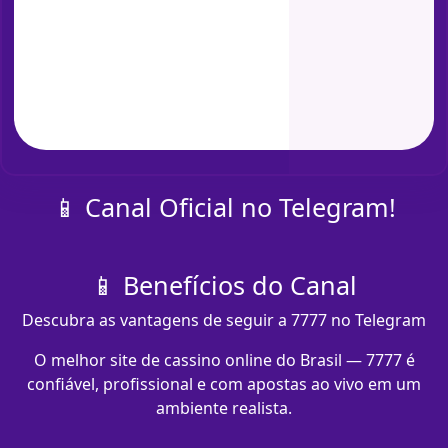
📱 Canal Oficial no Telegram!
📱 Benefícios do Canal
Descubra as vantagens de seguir a 7777 no Telegram
O melhor site de cassino online do Brasil — 7777 é
confiável, profissional e com apostas ao vivo em um
ambiente realista.