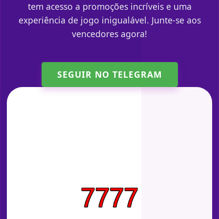
tem acesso a promoções incríveis e uma
experiência de jogo inigualável. Junte-se aos
vencedores agora!
SEGUIR NO TELEGRAM