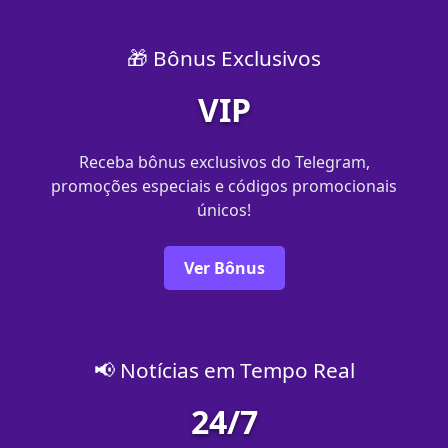
🎁 Bônus Exclusivos
VIP
Receba bônus exclusivos do Telegram,
promoções especiais e códigos promocionais
únicos!
Ver Bônus
📢 Notícias em Tempo Real
24/7