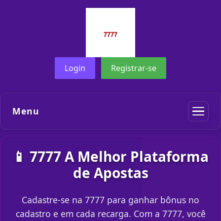
Login
Registrar-se
Menu
📱 7777 A Melhor Plataforma
de Apostas
Cadastre-se na 7777 para ganhar bônus no
cadastro e em cada recarga. Com a 7777, você