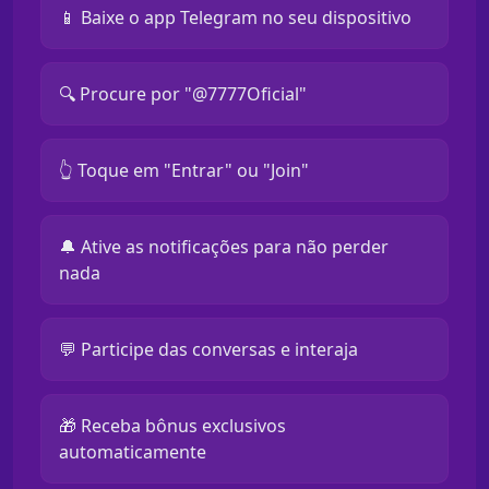
📱 Baixe o app Telegram no seu dispositivo
🔍 Procure por "@7777Oficial"
👆 Toque em "Entrar" ou "Join"
🔔 Ative as notificações para não perder
nada
💬 Participe das conversas e interaja
🎁 Receba bônus exclusivos
automaticamente