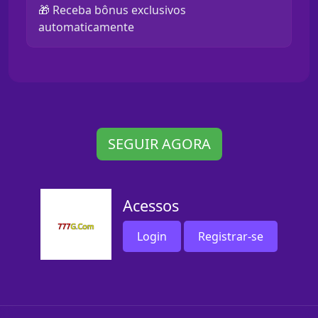
🎁 Receba bônus exclusivos
automaticamente
SEGUIR AGORA
Acessos
Login
Registrar-se