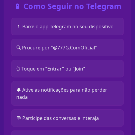
📱 Como Seguir no Telegram
📱 Baixe o app Telegram no seu dispositivo
🔍 Procure por "@777G.ComOficial"
👆 Toque em "Entrar" ou "Join"
🔔 Ative as notificações para não perder
nada
💬 Participe das conversas e interaja