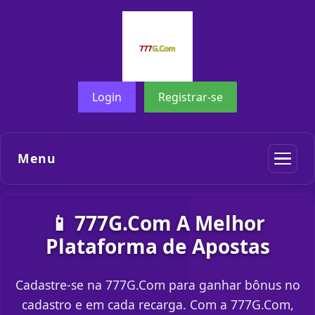
Login
Registrar-se
Menu
📱 777G.Com A Melhor
Plataforma de Apostas
Cadastre-se na 777G.Com para ganhar bônus no
cadastro e em cada recarga. Com a 777G.Com,