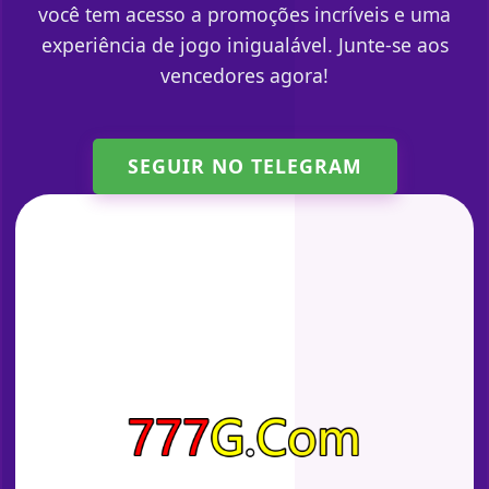
você tem acesso a promoções incríveis e uma
experiência de jogo inigualável. Junte-se aos
vencedores agora!
SEGUIR NO TELEGRAM