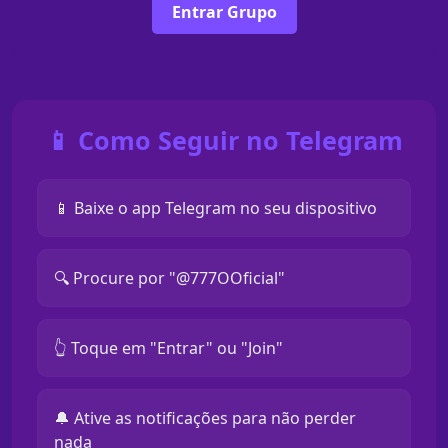
Entrar Grupo
📱 Como Seguir no Telegram
📱 Baixe o app Telegram no seu dispositivo
🔍 Procure por "@777OOficial"
👆 Toque em "Entrar" ou "Join"
🔔 Ative as notificações para não perder
nada