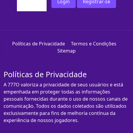
Login
Registrar-se
Políticas de Privacidade
Termos e Condições
Sitemap
Políticas de Privacidade
A 777O valoriza a privacidade de seus usuários e está
empenhada em proteger todas as informações
pessoais fornecidas durante o uso de nossos canais de
comunicação. Todos os dados coletados são utilizados
exclusivamente para fins de melhoria contínua da
experiência de nossos jogadores.