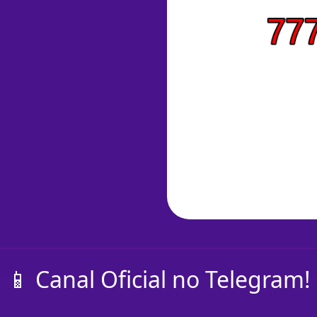
📱 Canal Oficial no Telegram!