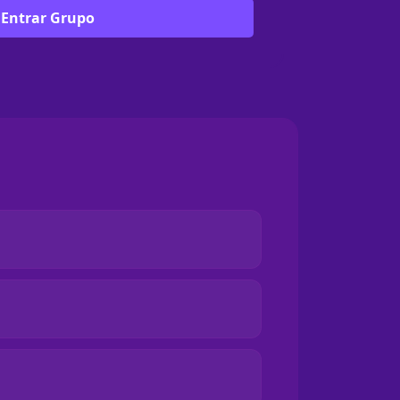
Entrar Grupo