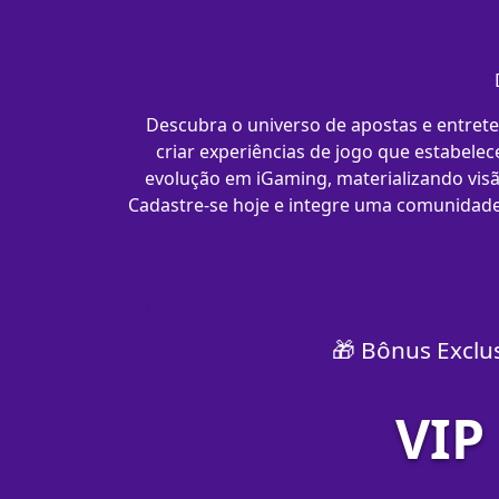
Descubra o universo de apostas e entret
criar experiências de jogo que estabele
evolução em iGaming, materializando vis
Cadastre-se hoje e integre uma comunidade
🎁 Bônus Exclu
VIP