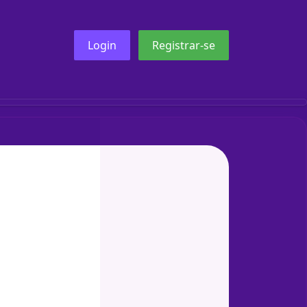
Login
Registrar-se