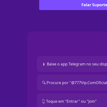
Falar Suport
📱 Baixe o app Telegram no seu disp
🔍 Procure por "@777Vip.ComOficial
👆 Toque em "Entrar" ou "Join"