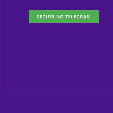
SEGUIR NO TELEGRAM